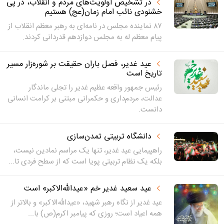
در تشخیص اولویت‌های مردم و انقلاب، در پی
خشنودی نائب امام زمان(عج) هستیم
۸۷ نماینده مجلس در نامه‌ای به رهبر معظم انقلاب از
پیام معظم له به مجلس دوازدهم قدردانی کردند.
عید غدیر، فصل باران حقیقت بر شوره‌زار مسیر
تاریخ است
رئیس جمهور واقعه عظیم غدیر را تجلی ماندگار
عدالت، مردم‌داری و حکمرانی مبتنی بر کرامت انسانی
دانست.
دانشگاه تربیتی تمدن‌سازی
راهپیمایی عید غدیر، تنها یک مراسم نمادین نیست،
بلکه یک نظام تربیتی پویا است که از سطح فردی تا...
عید سعید غدیر خم «عیدالله‌الاکبر» است
عید غدیر از نگاه رهبر شهید، «عیدالله‌الاکبر» و بالاتر از
همه اعیاد است؛ روزی که پیامبر اکرم(ص) با...