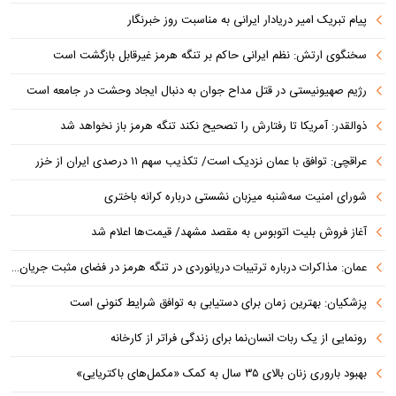
پیام تبریک امیر دریادار ایرانی به مناسبت روز خبرنگار
سخنگوی ارتش: نظم ایرانی حاکم بر تنگه هرمز غیرقابل بازگشت است
رژیم صهیونیستی در قتل مداح جوان به دنبال ایجاد وحشت در جامعه است
ذوالقدر: آمریکا تا رفتارش را تصحیح نکند تنگه هرمز باز نخواهد شد
عراقچی: توافق با عمان نزدیک است/ تکذیب سهم ۱۱ درصدی ایران از خزر
شورای امنیت سه‌شنبه میزبان نشستی درباره کرانه باختری
آغاز فروش بلیت اتوبوس به مقصد مشهد/ قیمت‌ها اعلام شد
عمان: مذاکرات درباره ترتیبات دریانوردی در تنگه هرمز در فضای مثبت جریان دارد
پزشکیان‌: بهترین زمان برای دستیابی به توافق شرایط کنونی است
رونمایی از یک ربات انسان‌نما برای زندگی فراتر از کارخانه
بهبود باروری زنان بالای ۳۵ سال به کمک «مکمل‌های باکتریایی»