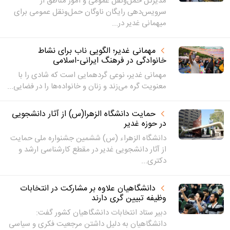
مدیرکل حمل‌ونقل عمومی و امور مناطق از
سرویس‌دهی رایگان ناوگان حمل‌ونقل عمومی برای
میهمانی غدیر در...
مهمانی غدیر؛ الگویی ناب برای نشاط
خانوادگی در فرهنگ ایرانی-اسلامی
مهمانی غدیر، نوعی گردهمایی‌ است که شادی را با
معنویت گره می‌زند و زنان و خانواده‌ها را در فضایی...
حمایت دانشگاه الزهرا(س) از آثار دانشجویی
در حوزه غدیر
دانشگاه الزهراء (س) ششمین جشنواره ملی حمایت
از آثار دانشجویی غدیر در مقطع کارشناسی ارشد و
دکتری...
دانشگاهیان علاوه بر مشارکت در انتخابات
وظیفه تبیین گری دارند
دبیر ستاد انتخابات دانشگاهیان کشور گفت:
دانشگاهیان به دلیل داشتن مرجعیت فکری و سیاسی