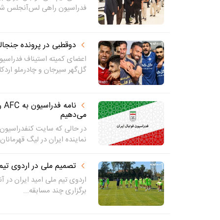
فدراسیون راهی لس‌آنجلس شد
دوقطبی در پرونده جنجال
اعضای کمیته استیناف فدراسیون
گل‌گهر سیرجان و چادرملو اردکا
نا
می‌دهیم
در حالی که سایت کنفدراسیون ف
نماینده ایران در لیگ قهرمانان.
تصمیم ملی در اردوی تیم 
اردوی تیم ملی امید ایران در آنت
برگزاری چند مسابقه...