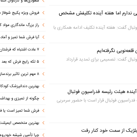
سعودی‌ها و کارناوال ائتلاف‌سازی؛ مکه
ویی ندارم اما هفته آینده تکلیفش مشخص
فروش ویژه پکیج شوفاژ دیواری ایر
راز بزرگ ماندگاری مواد 
بال گفت: هفته آینده تکلیف ادامه همکاری با
آیا فرش شما تمیز و آماد
۷ عادت اشتباه که فرشتان را کثیف می کند
لعه‌نویی نگرفته‌ایم
بال گفت: تصمیمی برای تمدید قرارداد
۵ لکه رایج فرش که بعد از مهمانی ایجاد می شوند (+روش تمیز کردن)
۸ مهم ترین تاثیر برندسازی در موفقیت کسب‌وکارهای نوپا
بهترین دندانپزشک کودکان مشهد
آینده هیئت رئیسه فدراسیون فوتبال
چگونه از تمیزی و بهدا
فدراسیون فوتبال قرار است با حضور سرمربی
فرش شما تمیز است یا فق
بهترین متخصص ایمپلنت دندان را با این ۷ 
بلژیک از سمت خود کنار رفت
چرا تأمین شیشه خودروهای وار