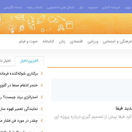
شهید
خبرنامه کاغذی
حسینیه
بازار
تشکل های دانشجویی
انتخاب رشته
نسخه انگلیسی
فرهنگی و اجتماعی
ورزشی
اقتصادی
زنان
کتابخانه
صوت و فیلم
آخرین اخبار
اخبار د
برکناری شوکه‌کننده فرمانده ل
خنجر انتقام صنعا در گلوی آل سعود 
استراتژی برند چیست؟ راهنمای تدوین اس
نمایندگی تعمیر قهوه ساز
کرد فیفا پیش از تصمیم گیری درباره پروژه ای
چقدر در مورد فن فشار مثب