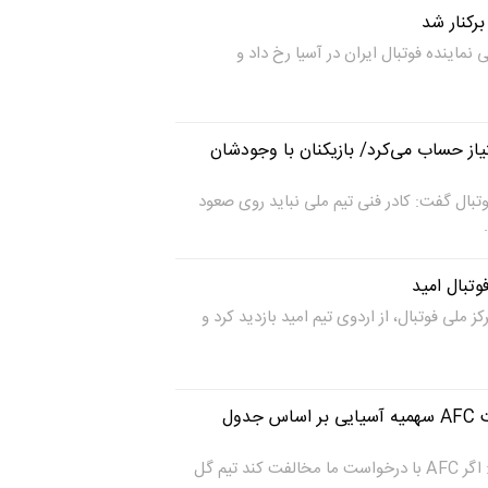
برکنار شد
ی نماینده فوتبال ایران در آسیا رخ داد و
فنی نباید روی ۳ امتیاز حساب می‌کرد/ بازیکنان با وجودشان
بال گفت: کادر فنی تیم ملی نباید روی صعود
وتبال امید
 ملی فوتبال، از اردوی تیم امید بازدید کرد و
ممبینی: درصورت مخالفت AFC سهمیه آسیایی بر اساس جدول
دبیرکل فدراسیون فوتبال گفت: اگر AFC با درخواست ما مخالفت کند تیم گل