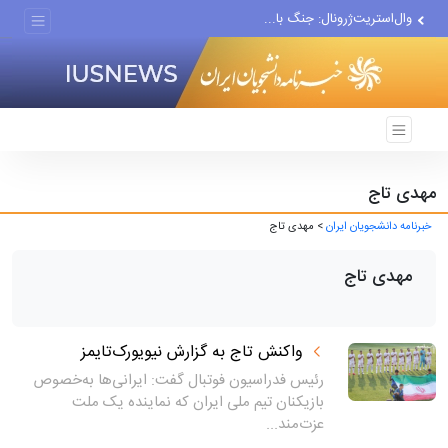
وال‌استریت‌ژرونال: جنگ با...
افزایش قیمت نفت و افت...
بهروزآذر: زنان در آثار...
مهدی تاج
خبرنامه دانشجویان ایران
> مهدی تاج
مهدی تاج
واکنش تاج به گزارش نیویورک‌تایمز
رئیس فدراسیون فوتبال گفت: ایرانی‌ها به‌خصوص
بازیکنان تیم ملی ایران که نماینده یک ملت
عزت‌مند...