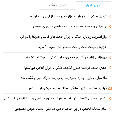
آخرین اخبار
اخبار دانشگاه
تبدیل بخشی از خیابان لاله‌زار به پیاده‌رو از اوایل ماه آینده
از سرگیری مجدد حملات یمن به مواضع مزدوران سعودی
وال‌استریت‌ژرونال: جنگ با ایران ضعف‌های ارتش آمریکا را رو کرد
افزایش قیمت نفت و افت شاخص‌های بورس آمریکا
بهروزآذر: زنان در آثار فرشچیان، جانِ زندگی و مرکز آفرینش‌اند
ادعای جدید ترامپ: بدون تشدید تنش با ایران تعامل می‌کنیم!
دادسرای جنایی: جنازه حمیدرضا رجب‌زاده اطراف تهران کشف شد
گرامیداشت نخستین سالگرد استاد محمود فرشچیان +عکس
رئیس مجلس انتصاب ذوالقدر به عنوان مشاور سیاسی رهبر انقلاب را تبریک گفت
پیام تبریک کاظمی در پی افتخارآفرینی تیم‌ملی المپیاد هوش مصنوعی