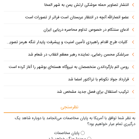
انتشار تصاویر حمله موشکی ارتش یمن به شهر المخا
عضو انصارالله:آنچه در انتظار عربستان است فراتر از تصورات است
ادعای سنتکام در خصوص تداوم محاصره دریایی ایران
کلیات طرح اقدام راهبردی تأمین امنیت و پیشرفت پایدار تنگه هرمز تصویب شد
سرلشکر محسن رضایی، نماینده رهبر معظم انقلاب در شعام شد
روس اتم بازگرداندن متخصصان به نیروگاه هسته‌ای بوشهر را آغاز کرده است
قرارداد جواد نکونام با تراکتور امضا شد
ترکیب استقلال برای فصل جدید مشخص شد
نظرسنجی
به نظر شما توافق با آمریکا به پایان مخاصمات می‌انجامد یا دوباره شاهد یک
درگیری تمام عیار خواهیم بود؟
پایان مخاصمات
مجددا جنگ خواهد شد