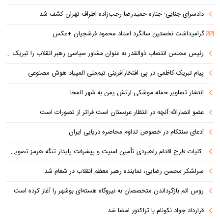
دادسرای جنایی: جنازه حمیدرضا رجب‌زاده اطراف تهران کشف شد
گرامیداشت نخستین سالگرد استاد محمود فرشچیان +عکس
رئیس مجلس انتصاب ذوالقدر به عنوان مشاور سیاسی رهبر انقلاب را تبریک گفت
پیام تبریک کاظمی در پی افتخارآفرینی تیم‌ملی المپیاد هوش مصنوعی
انتشار تصاویر حمله موشکی ارتش یمن به شهر المخا
عضو انصارالله:آنچه در انتظار عربستان است فراتر از تصورات است
ادعای سنتکام در خصوص تداوم محاصره دریایی ایران
کلیات طرح اقدام راهبردی تأمین امنیت و پیشرفت پایدار تنگه هرمز تصویب شد
سرلشکر محسن رضایی، نماینده رهبر معظم انقلاب در شعام شد
روس اتم بازگرداندن متخصصان به نیروگاه هسته‌ای بوشهر را آغاز کرده است
قرارداد جواد نکونام با تراکتور امضا شد