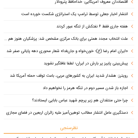
اقتصاددان معروف آمریکایی: خداحافظ پترودلار
انتشار اخبار جعلی توسط ترامپ یک استراتژی شکست خورده است
هفته جاری فقط ۶ نفتکش از تنگه عبور کردند
علت انتخاب مجدد همتی برای بانک مرکزی مشخص شد: پزشکیان هنوز هم متوجه نشده است چرا همتی استیضاح شد!
«ایران امام رضا (ع)؛ خون‌خواه و جان‌فدا» شعار محوری دهه پایانی صفر شد
پیش‌بینی پاییز پر بارش در ایران؛ لطفا غافلگیر نشوید
رویترز: هشدار شدید ایران به کشورهای عربی، باعث توقف حمله آمریکا شد
اجازه باز شدن مسیر دوم در تنگه هرمز را نخواهیم داد
چرا حتی منتقدان هم زیر پرچم شهید عباس بابایی ایستادند؟
دستگیری عامل انتشار مطالب توهین‌آمیز علیه زائران اربعین در فضای مجازی
نظرسنجی