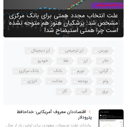
علت انتخاب مجدد همتی برای بانک مرکزی
مشخص شد: پزشکیان هنوز هم متوجه نشده
است چرا همتی استیضاح شد!
بورس
ارز ترجیحی
ارز دیجیتال
دلار
ارز
طلا
خودرو
گرانی
تورم
بانک
بانک مرکزی
وام
بودجه
عدالت
انرژی
برق
آب
گاز
اقتصاددان معروف آمریکایی: خداحافظ
پترودلار
واردات نفت عربستان سعودی برای اولین بار از سال