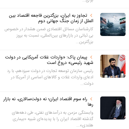
برای...
تجاوز به ایران، بزرگترین فاجعه‌ اقتصاد بین
الملل از زمان جنگ جهانی دوم
کارشناسان مسائل اقتصادی ضمن هشدار در خصوص
‌بی ثباتی در بازارهای بین‌المللی، نسبت به بروز
بزرگترین...
پیمان پاک: «واردات غلات آمریکایی در دولت
شهید رئیسی» دروغ است
رئیس سازمان توسعه تجارت در دولت سیزدهم، با رد
ادعای واردات غلات و کالاهای اساسی از آمریکا در
دولت...
راه سوم اقتصاد ایران؛ نه دولت‌سالاری، نه بازار
رها
وابستگی مزمن به درآمدهای نفتی، طی دهه‌های
گذشته اقتصاد ایران را با پدیده‌ای شبیه «بیماری
هلندی»...