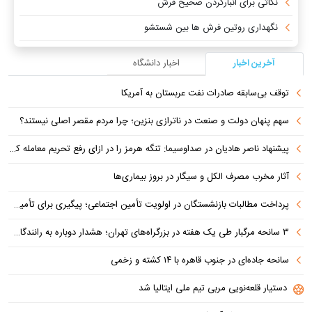
نکاتی برای انبارکردن صحیح فرش
نگهداری روتین فرش ها بین شستشو
آخرین اخبار
اخبار دانشگاه
توقف بی‌سابقه صادرات نفت عربستان به آمریکا
سهم پنهان دولت و صنعت در ناترازی بنزین؛ چرا مردم مقصر اصلی نیستند؟
پیشنهاد ناصر هادیان در صداوسیما: تنگه هرمز را در ازای رفع تحریم معامله کنیم
آثار مخرب مصرف الکل و سیگار در بروز بیماری‌ها
پرداخت مطالبات بازنشستگان در اولویت تأمین اجتماعی؛ پیگیری برای تأمین منابع ادامه دارد
۳ سانحه مرگبار طی یک هفته در بزرگراه‌های تهران؛ هشدار دوباره به رانندگان و عابران
سانحه جاده‌ای در جنوب قاهره با ۱۴ کشته و زخمی
دستیار قلعه‌نویی مربی تیم ملی ایتالیا شد