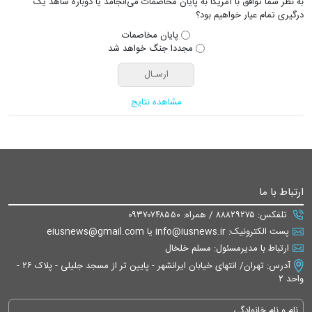
به نظر شما توافق با آمریکا به پایان مخاصمات می‌انجامد یا دوباره شاهد یک
درگیری تمام عیار خواهیم بود؟
پایان مخاصمات
مجددا جنگ خواهد شد
مشاهده نتایج
ارتباط با ما
تلفکس: ۸۸۸۲۹۲۷۵ / همراه: ۰۹۳۷۰۷۴۸۵۵۰
پست الکترونیک: info@iusnews.ir یا eiusnews@gmail.com
ارتباط با مدیرمسئول: مسلم خلخال
آدرس: تهران/ انتهای خیابان ایرانشهر - پایین تر از مسجد جلیلی - پلاک ۲۶ -
واحد ۲