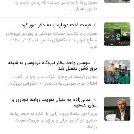
سعودی‌ها را به جایی رسانده که ریاض دست به
دامان رهبران...
قیمت نفت دوباره از ۱۰۰ دلار عبور کرد
همزمان با تشدید حملات موشکی و پهپادی نیروهای
مسلح ایران به پایگاههای نظامی آمریکا در منطقه
غرب...
سومین واحد بخار نیروگاه فردوسی به شبکه
برق کشور متصل شد
معاون توسعه طرح‌های شرکت برق حرارتی گفت:
افتتاح طرح سومین واحد بخار ۱۶۰ مگاواتی نیروگاه...
مدنی‌زاده: به دنبال تقویت روابط تجاری با
عراق هستیم
وزیر امور اقتصادی و دارایی با اشاره به حجم روابط
تجاری دو کشور ایران و عراق، بر ضرورت تقویت
روابط...