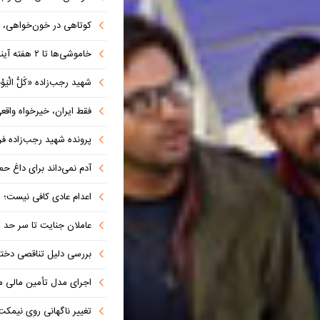
کوتاهی در خون‌خواهی، امنی
خاموشی‌ها تا ۲ هفته آینده به حداقل می‌رسد
شهید رجب‌زاده «کُلُّ الْیَوْمِ
فقط ایران، خیرخواه واق
پرونده شهید رجب‌زاده فرات
آدم نمی‌داند برای داغ حمیدرضا گریه کند 
اعدام عادی کافی نیست؛ ریش
عاملان جنایت تا سر حد م
بررسی دلیل تناقصی دختر
اجرای مدل تأمین مالی م
تغییر ناگهانی روی نیمکت 