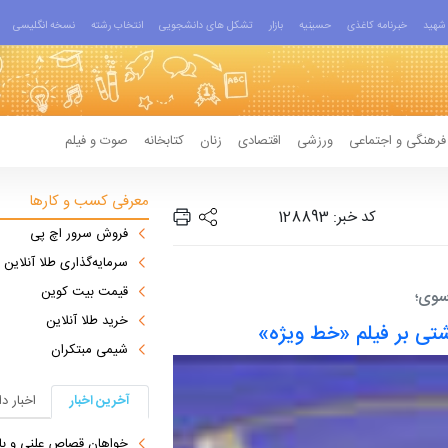
شهید
خبرنامه کاغذی
حسینیه
بازار
تشکل های دانشجویی
انتخاب رشته
نسخه انگلیسی
فرهنگی و اجتماعی
ورزشی
اقتصادی
زنان
کتابخانه
صوت و فیلم
معرفی کسب و کارها
کد خبر: 128893
فروش سرور اچ پی
سرمایه‌گذاری طلا آنلاین
قیمت بیت کوین
وی؛
خرید طلا آنلاین
تی بر فیلم «خط ویژه»
شیمی مبتکران
آخرین اخبار
اخبار د
خواهان قصاص علنی و بازگرد