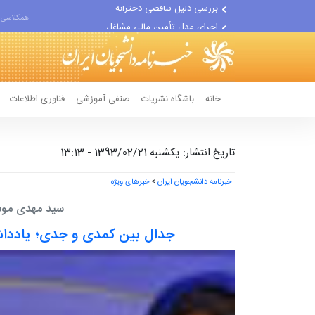
اجرای مدل تأمین مالی مشاغل...
همکلاسی 
تغییر ناگهانی روی نیمکت...
خانه
باشگاه نشریات
صنفی آموزشی
فناوری اطلاعات
تاریخ انتشار: یکشنبه 1393/02/21 - 13:13
خبرنامه دانشجویان ایران
>
خبرهای ویژه
سید مهدی موس
جدال بین کمدی و جدی؛ یادداش