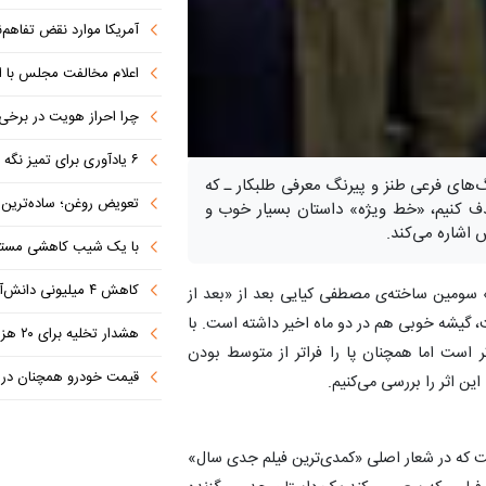
آمریکا موارد نقض تفاهم‌نامه را جبر
اعلام مخالفت مجلس با ا
چرا احراز هویت در برخی صرافی
۶ یادآوری برای تمیز نگه داشتن فرش در ایام بازگشایی مدارس
های فرعی طنز و پیرنگ معرفی طلبکار ـ که
تعویض روغن؛ ساده‌ترین کاری که 
حذف کنیم، «خط ویژه» داستان بسیار خوب و
 اشاره می‌کند.
با یک شیب کاهشی مستمر 
کاهش ۴ میلیونی دانش‌آموزان تا ۱۴۳۲
سومین ساخته‌ی مصطفی کیایی بعد از «بعد از
 گیشه خوبی هم در دو ماه اخیر داشته است. با
هشدار تخلیه برای ۲۰ هزار نفر صادر شد
ر است اما همچنان پا را فراتر از متوسط بودن
قیمت خودرو همچنان در س
ین اثر را بررسی می‌کنیم.
ست که در شعار اصلی «کمدی‌ترین فیلم جدی سال»