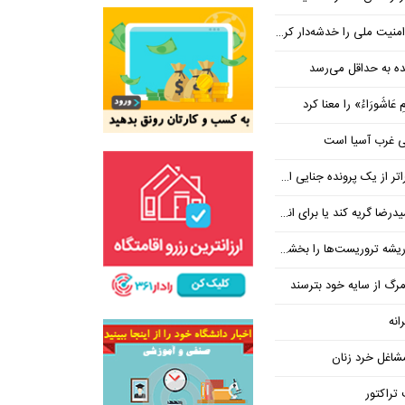
ت ملی را خدشه‌دار کرده است
 عَاشُورَاءُ» را معنا کرد
عی غرب آسیا است
ر از یک پرونده جنایی است
یا برای انسانیتی که در قاتلانش مرده است
ه تروریست‌ها را بخشکانید
رگ از سایه خود بترسند
انه
شاغل خرد زنان
تراکتور