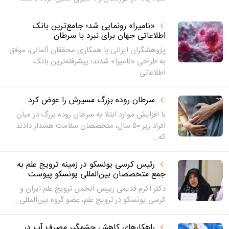
«نامیرا» رونمایی شد؛ جامع‌ترین بانک
اطلاعاتی جهان برای نبرد با سرطان
پژوهشگران ایرانی با همکاری محققان آلمانی، موفق
به طراحی «نامیرا» شدند؛ پیشرفته‌ترین بانک
اطلاعاتی...
سرطان روده بزرگ مسیرش را عوض کرد
با افزایش موارد ابتلا به سرطان روده بزرگ در میان
افراد زیر ۵۰ سال، متخصصان سلامت هشدار دادند
که...
رئیس کرسی یونسکو در زمینه ترویج علم به
جمع متخصصان بین‌المللی یونسکو پیوست
دکتر اکرم قدیمی رییس انجمن ترویج علم ایران و
کرسی یونسکو در ترویج علم، عضو گروه بین‌المللی...
راهکارهای کاهش چشمگیر مصرف آب در