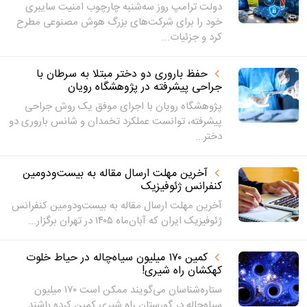
دولت ترامپ روز سه‌شنبه چارچوب امنیت سایبری
خود را برای شرکت‌های بزرگ هوش مصنوعی مطرح
کرد و جزئیات...
حفظ باروری دو دختر مبتلا به سرطان با
جراحی پیشرفته در پژوهشگاه رویان
پژوهشگاه رویان با اجرای موفق یک روش جراحی
پیشرفته، توانست عملکرد تخمدان و شانس باروری دو
دختر...
آخرین مهلت ارسال مقاله به بیست‌ودومین
کنفرانس ژئوفیزیک
آخرین مهلت ارسال مقاله به بیست‌ودومین کنفرانس
ژئوفیزیک ایران که آبان‌ماه ۱۴۰۵ در تهران برگزار...
کمین ۱۷۰ میلیون سیاه‌چاله در حیاط خلوت
کهکشان راه شیری!
ستاره‌شناسان می‌گویند ممکن است ۱۷۰ میلیون
سیاه‌چاله در گورستان راه شیری کمین کرده باشند.