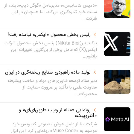
«دمیس هاسابیس»، مدیرعامل «گوگل دیپ‌مایند» از
سمت خود کناره‌گیری می‌کند، اما همچنان در این
شرکت...
رئیس بخش محصول «ایکس» نیامده رفت!
نیکیتا بیر(Nikita Bier) رئیس بخش محصول شرکت
ایکس(X) که عامل برخی از بزرگترین تغییرات این
پلتفرم...
تولید ماده راهبردی صنایع ریخته‌گری در ایران
دبیر ستاد توسعه فناوری‌های مواد و ساخت پیشرفته
معاونت علمی با تأکید بر ضرورت حمایت از
محصولات...
رونمایی «متا» از رقیب «اوپن‌ای‌آی» و
«آنتروپیک»
شرکت متا از عامل هوش مصنوعی کدنویس خود
موسوم به «Muse Code» رونمایی کرد. این ابزار