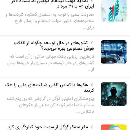
تمدید مهلت ثبت‌نام دومین نمایشگاه «فر
ایران ۲» تا ۳۱ مرداد
معاونت علمی با توجه به استقبال گسترده شرکت‌ها و
مجموعه‌های فناور، مهلت ثبت‌نام و ارسال طرح
برای...
کشورهای در حال توسعه چگونه از انقلاب
هوش مصنوعی بهره می‌برند؟
تازه‌ترین ارزیابی بانک جهانی حاکی از آن است که
کشورهای در حال توسعه در بسیاری از حوزه‌ها بیش
از...
هکرها با تماس تلفنی شرکت‌های مالی را هک
کردند
پژوهشگران امنیتی گوگل در گزارشی که روز پنج‌شنبه
منتشر شد، اعلام کردند گروه‌هایی از هکرهای
ناشناس،...
مغز متفکر گوگل از سمت خود کناره‌گیری کرد