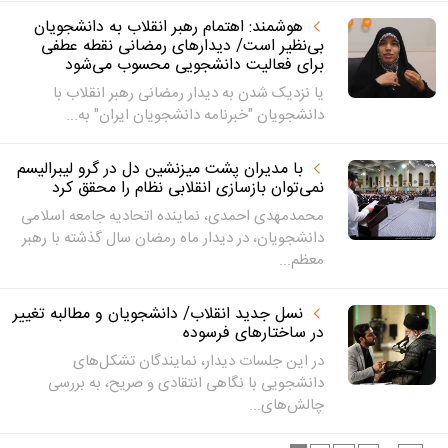
هوشمند: اهتمام رهبر انقلاب به دانشجویان
بی‌نظیر است/ دیدارهای رمضانی نقطه عطفی
برای فعالیت دانشجویی محسوب می‌شود
یا نزدیک شدن به دیدار رمضانی رهبر انقلاب با
دانشجویان "خبرنامه دانشجویان ایران" به...
با مدیران پشت میزنشین دل در گرو لیبرالیسم
نمی‌توان بازسازی انقلابی نظام را محقق کرد
محمدمهدی احمدی، نماینده اتحادیه جامعه اسلامی
دانشجویان، در دیدار ماه رمضان سال گذشته با رهبر
معظم...
نسل جدید انقلاب/ دانشجویان و مطالبه تغییر
در ساختارهای فرسوده
در این جلسات دیدار، نمایندگان تشکل‌های
دانشجویی با نگاهی انتقادی و صریح، به بررسی
چالش‌های...