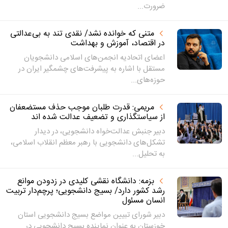
ضرورت...
متنی که خوانده نشد/ نقدی تند به بی‌عدالتی
در اقتصاد، آموزش و بهداشت
اعضای اتحادیه انجمن‌های اسلامی دانشجویان
مستقل با اشاره به پیشرفت‌های چشمگیر ایران در
حوزه‌های...
مریمی: قدرت طلبان موجب حذف مستضعفان
از سیاستگذاری و تضعیف عدالت شده اند
دبیر جنبش عدالت‌خواه دانشجویی، در دیدار
تشکل‌های دانشجویی با رهبر معظم انقلاب اسلامی،
به تحلیل...
بزمه: دانشگاه نقشی کلیدی در زدودن موانع
رشد کشور دارد/ بسیج دانشجویی؛ پرچم‌دار تربیت
انسان مسئول
دبیر شورای تبیین مواضع بسیج دانشجویی استان
خوزستان به عنوان نماینده بسیج دانشجویی در