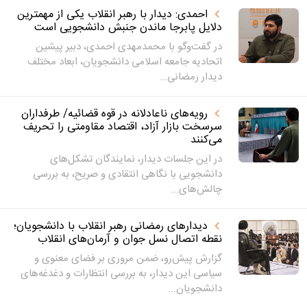
احمدی: دیدار با رهبر انقلاب یکی از مهمترین
دلایل پابرجا ماندن جنبش دانشجویی است
در گفت‌وگو با محمدمهدی احمدی، دبیر پیشین
اتحادیه جامعه اسلامی دانشجویان، ابعاد مختلف
دیدار رمضانی...
رویه‌های ناعادلانه در قوه قضائیه/ طرفداران
سرسخت بازار آزاد، اقتصاد مقاومتی را تحریف
می‌کنند
در این جلسات دیدار، نمایندگان تشکل‌های
دانشجویی با نگاهی انتقادی و صریح، به بررسی
چالش‌های...
دیدارهای رمضانی رهبر انقلاب با دانشجویان؛
نقطه اتصال نسل جوان و آرمان‌های انقلاب
گزارش پیش‌رو، ضمن مروری بر فضای معنوی و
سیاسی این دیدار، به بررسی انتظارات و دغدغه‌های
دانشجویان...