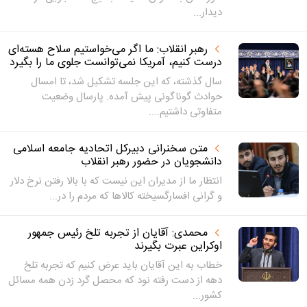
دیدار...
رهبر انقلاب: ما اگر می‌خواستیم سلاح هسته‌ای
درست کنیم، آمریکا نمی‌توانست جلوی ما را بگیرد
سال گذشته، که این جلسه تشکیل شد، تا امسال
حوادث گوناگونی پیش آمده. پارسال وضعیت
متفاوتی داشتیم....
متن سخنرانی دبیرکل اتحادیه جامعه اسلامی
دانشجویان در حضور رهبر انقلاب
انتظار ما از مدیران این نیست که با بالا رفتن نرخ دلار
و گرانی افسارگسیخته کالاها که مردم را در...
محمدی: آقایان از تجربه تلخ رئیس جمهور
اوکراین عبرت بگیرند
خطاب به این آقایان باید عرض کنیم که تجربه تلخ
دهه از دست رفته نود که محصل گرد زدن همه مسائل
کشور...