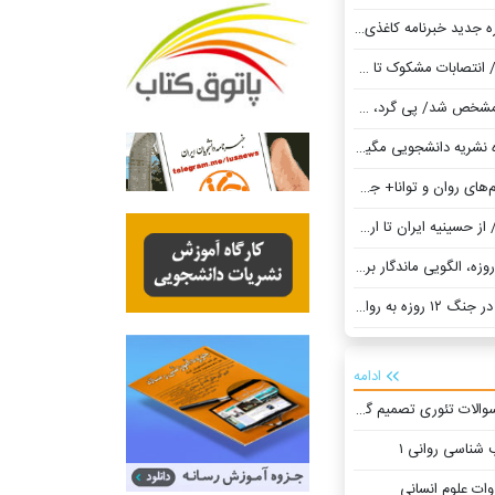
انت میلیاردی در معاونت علمی ریاست جمهوری!
 گرد، گوی سبقت را از بقیه ربود
شجویی مگیت منتشر شد +دانلود
‌های روان و توانا+ جدول
ت نشریات دانشجویی
ادامه
الات تئوری تصمیم گیری
شناسی روانی ۱
ت علوم انسانی