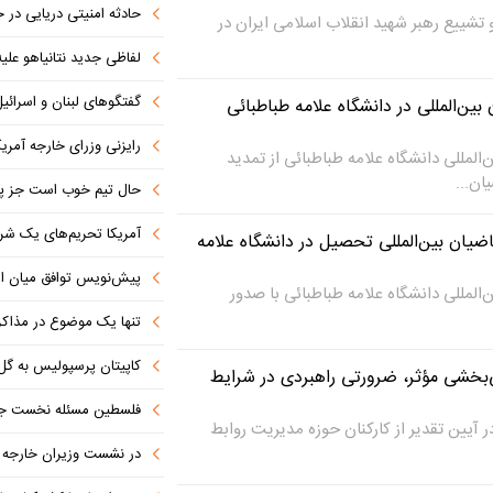
حادثه امنیتی دریایی در
و تشییع رهبر شهید انقلاب اسلامی ایران در
لفاظی جدید نتانیاهو علیه
گفتگوهای لبنان و اسرائیل 
ن‌المللی در دانشگاه علامه طباطبائی
رایزنی وزرای خارجه آمریک
لمللی دانشگاه علامه طباطبائی از تمدید
ان...
حال تیم خوب است جز پن
آمریکا تحریم‌های یک شرکت ه
ضیان بین‌المللی تحصیل در دانشگاه علامه
پیش‌نویس توافق میان ای
لمللی دانشگاه علامه طباطبائی با صدور
تنها یک موضوع در مذاکرات ا
کاپیتان پرسپولیس به گل
‌بخشی مؤثر، ضرورتی راهبردی در شرایط
فلسطین مسئله نخست جها
آیین تقدیر از کارکنان حوزه مدیریت روابط
در نشست وزیران خارجه کشورهای 