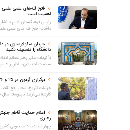
فتح قله‌های علمی علمی 
اهمیت است
رئیس فرهنگستان علوم با اشاره
داشت: فتح قله های علمی علمی
جریان سکولارسازی در د
دانشگاه را تضعیف نکنید
تأکیدات مکرر رهبر معظم انقلا
سلامت اجتماعی، ناظر بر همین.
برگزاری آزمون در ۲۵ و ۲۶ تیر
جزئیات تاریخ‌، محل‌ رفع نقص 
کارشناسی‌ارشد ناپیوسته‌ سال‌ ۱۴۰۵...
اعلام حمایت قاطع جنبش
رهبری
چهار اتحادیه دانشجویی کشور