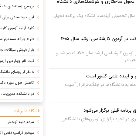
تحول ساختاری و هوشمندسازی دانشگاه
بررسی زمینه‌های همکاری مشترک میان ناحیه ن
سال تحصیلی آینده، دانشگاه یک برنامه تحولی
این خود سندی برای اثبا
.
کلید اولیه آزمون کارشناسی ارش
مراکز رفع نقص کارت شرکت در آزمون کارشناسی ارشد سال ۱۴۰۵
طرح یارانه مستقیم غذای دانشجویی از
بازار فروش سؤالات ج
مراکز رفع نقص کارت شرکت در آزمون کارشناسی ارشد سال ۱۴۰۵ اعلام شد و
ص در...
ثبت نام چهارمین آزمون صلاحیت حرفه
۸ نفر از روسای دانشگاه آزاد اسلامی در استان‌ها ابقا شدند
و آینده علمی کشور است
کاهش طول دوره دکتری با تعیین
مله به دانشگاه‌ها در جنگ،فراتر از آسیب
.
در دانشکده مدیریت، کارمندی که ا
برنامه قبلی برگزار می‌شود
باشگاه نشریات
غییری در نحوه برگزاری آزمون‌های دانشگاهی
مردم علیه توحش
.
موضع ترامپ نقض آش