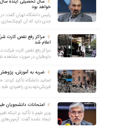
سال تحصیلی آینده سال 
خواهد بود
رئیس دانشگاه تهران گفت: در 
جدی دارد که آن کوچک‌سازی..
اعلام شد
داوطلبان در صورت مشاهده نق
ضربه به آموزش، پژوهش 
اساتید دانشگاه تأکید کردند: ح
فیزیکی،تهدیدی راهبردی علیه..
امتحانات دانشجویان طبق 
وزیر علوم با تأکید بر اینکه ت
ایجاد نشده گفت: آزمون‌های..