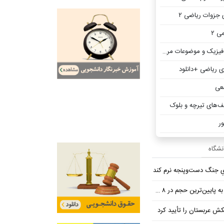
 جزوات ریاضی ۲
ی ۲
یزیک و موضوعات مرتبط
ی ریاضی +دانلود
عی
ف‌های تیرچه و بلوک
ور
انشگاه
یِ جنگ دست‌و‌پنجه نرم کند
ین‌ترین حجم در ۸ ماه اخیر
تکش عربستان را تأیید کرد