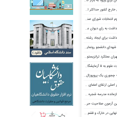
ورود به بازار کار دانش‌بنیان
 کشور حداکثر استفاده را برد
ی صنفی دانشگاه تربیت مدرس اعلام شد
ن عدالت اداری درباره انفصال از خدمت
جاد رشته و دوره جدید علوم پزشکی
ی دانشجو رونمایی می‌شود
نزیستورهای نسل آینده را بهبود دادند
یقاتی دانشگاه امیرکبیر
پروپوزال بنویسیم «فوری و تخصصی»
تقای اعضای هیئت علمی می شود
طیبه میناب در مدارس سما و دانشگاه آزاد
‌ای روانشناسان/تغییر زمان برگزاری آزمون
رک و قشم توسط رئیس سازمان بازرسی