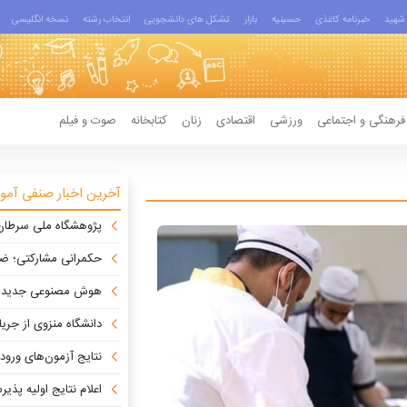
شهید
خبرنامه کاغذی
حسینیه
بازار
تشکل های دانشجویی
انتخاب رشته
نسخه انگلیسی
فرهنگی و اجتماعی
ورزشی
اقتصادی
زنان
کتابخانه
صوت و فیلم
آخرین اخبار صنفی آمو
پژوهشگاه ملی سرطان می‌تواند به محور دیپل
حکمرانی مشارکتی؛ ضرو
هوش مصنوعی جدید، ان
دانشگاه منزوی از جریان علم
نتایج آزمون‌های ورودی مدارس سمپاد و نم
اعلام نتایج اولیه پذیرش دکتری 