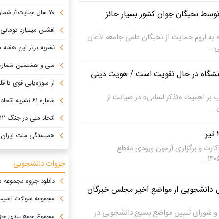
۷۰ سال جنایت!/ شماره جدید خبرنامه کاغذی دانشجویان ایران منتشر شد +دانلود
توسط نخبگان جوان کشور بسیار حائز
افشین میلیارد تومانی/ انتصابات مشکوک تا ر
 به لزوم حمایت از نخبگان علمی جامعه اذعان
...
نشریه برتر این هفته مشخص شد/ پی
سی و هشتمین شماره نشریه دان
انشگاه در حال تقویت است / هویت دینی
از سوژه‌یابی قوی تا قلم
ب بر اهمیت «تذکر لسانی» در صیانت از
شماره ۶۱ نشریه اتحاد/ از حسینیه ایران تا ارمغان پیروزی
..
اتحاد ملی در جنگ ۱۲روزه، الگویی ماندگار برای مقابله با تفرقه‌افکنی دشمن
همبستگی ملت ایران در جنگ ۱۲ روزه به روای
کارت و برگزاری‌ آزمون‌ ورودی مقطع
جزوات دانشجویی
دانلود جزوه مجموعه سو
 دانشجویی از مواضع اخیر مجلس خبرگان
مجموعه سوالات آسیب 
 و شورای تبیین مواضع بسیج دانشجویی در
مجموع جمع بندی جزوا