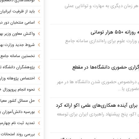
توانمندسازی دانشجویان برای 
 هر زمان دیگری به مهارت و توانایی عملی
باید از ظرفیت ایرانیان خارج
اسامی منتخبان دور دوم انتخابات شورا
واکنش معاون وزیر بهداشت به رای دیوا
قانونی وزارت علوم برای راه‌اندازی سامانه جامع
شروط جدید وزارت بهداشت برای ای
نخستین سامانه جامع شهدا
گزاری حضوری دانشگاه‌ها در مقطع
پژوهشگران دانشگاه تهران عملکرد ترا
اختصاص پژوهانه وزارت علوم به ۵ آزمایشگاه تحق
ن درخصوص حضوری شدن دانشگاه ها در مهر
ضوری یا...
نحوه انجام پروپوزال + چجوری یک 
حل مسائل کشور معیار اصلی ار
بورسیه دانش‌آموزان بازمانده مدرسه شجره 
 اکو، پنج پیشنهاد راهبردی ایران برای توسعه
تمدید ثبت نام چهارمین آزمون صلاحیت حرفه
بررسی روند امتحانات نهایی در خا