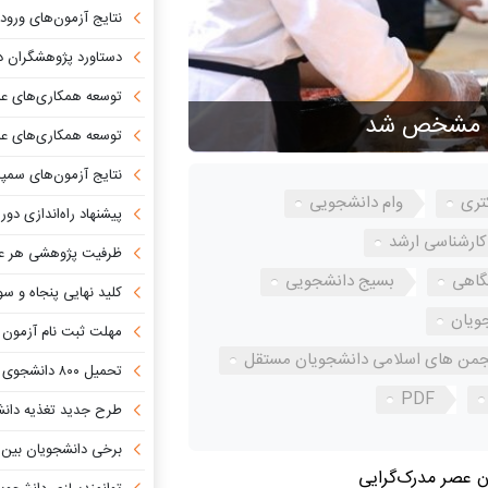
نتایج آزمون‌های ورودی مدارس سمپاد و نم
دستاورد پژوهشگران دانشگاه تهران د
توسعه همکاری‌های علمی و
یی مشخص شد
توسعه همکاری‌های علمی، آمو
نتایج آزمون‌های سمپاد و نمونه
تری
وام دانشجویی
پیشنهاد راه‌اندازی دوره‌
 کارشناسی ارشد
ظرفیت پژوهشی هر عضو هیئت‌علمی از
گاهی
بسیج دانشجویی
کلید نهایی پنجاه و سومین دوره
ویان
مهلت ثبت نام آزمون های دانشنامه و 
نجمن های اسلامی دانشجویان مستقل
تحمیل ۸۰۰ دانشجوی پزشکی به دانشگاه
PDF
طرح جدید تغذیه دانشج
برخی دانشجویان بین الملل علاوه بر ف
ن عصر مدرک‌گرایی