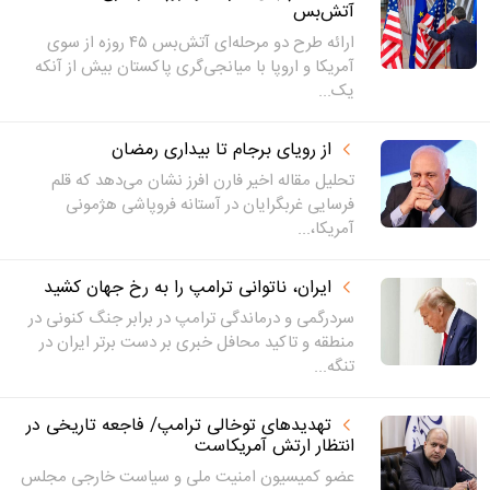
آتش‌بس
ارائه طرح دو مرحله‌ای آتش‌بس ۴۵ روزه از سوی
آمریکا و اروپا با میانجی‌گری پاکستان بیش از آنکه
یک...
از رویای برجام تا بیداری رمضان
تحلیل مقاله اخیر فارن افرز نشان می‌دهد که قلم
فرسایی غربگرایان در آستانه فروپاشی هژمونی
آمریکا،...
ایران، ناتوانی ترامپ را به رخ جهان کشید
سردرگمی و درماندگی ترامپ در برابر جنگ کنونی در
منطقه و تاکید محافل خبری بر دست برتر ایران در
تنگه...
تهدیدهای توخالی ترامپ/ فاجعه‌ تاریخی در
انتظار ارتش آمریکاست
عضو کمیسیون امنیت ملی و سیاست خارجی مجلس