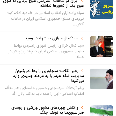
ایران در ساعات آتش‌بس هیچ پرتابی به سوی
هیچ یک از کشورها نداشته
سپاه پاسداران انقلاب اسلامی در اطلاعیه اعلام کرد:
نیروهای مسلح جمهوری اسلامی ایران در ساعات
آتش...
سیدکمال خرازی به شهادت رسید
سید کمال خرازی، رئیس شورای راهبردی روابط
خارجی جمهوری اسلامی ایران که چند روز پیش در
حمله...
رهبر انقلاب: متجاوزین را رها نمی‌کنیم/
مدیریت تنگه هرمز را به مرحله جدیدی وارد
می‌کنیم!
پیام آیت‌الله سیدمجتبی حسینی خامنه‌ای رهبر معظّم
انقلاب اسلامی؛ این را همه باید بدانند باذن الله...
واکنش چهره‌های مشهور ورزشی و روسای
فدراسیون‌ها به توقف جنگ