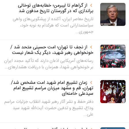
از گراهام تا لیبرمن؛ خطابه‌های توخالی
براندازی که در گورستان تاریخ مدفون شد
تاریخ معاصر ایران، آکنده از پیشگویی‌های واهی
سیاستمدارانی است که هرکدام به نوبه خود،
جمهوری...
از نجف تا تهران؛ امت حسینی متحد شد /
خونخواهی رهبر شهید، دیگر یک شعار نیست
رسانه‌های آمریکایی اذعان دارند که تأکید مجدد ایران
بر خونخواهی شهدا، همزمان با دریافت هشدارهای...
زمان تشییع امام شهید امت مشخص شد/
تهران، قم و مشهد میزبان مراسم تشییع امام
سیدعلی خامنه‌ای
دفتر حفظ و نشر آثار رهبر شهید انقلاب جزئیات مراسم
وداع، تشییع و تدفین حضرت آیت‌الله شهید سید
علی...