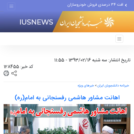
علل مرگ زنان در ایران
اعتراف رسانه‌های خارجی به...
تاریخ انتشار: سه شنبه 1393/02/16 - 11:55
کد خبر: 128455
خبرنامه دانشجویان ایران
>
خبرهای ویژه
اهانت مشاور هاشمی رفسنجانی به امام(ره)