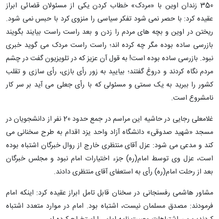
350 زندان اوین با «مردک» خطاب کردن یکی از مسئولان قضائی ابراز
عقیده کرد: با حصر نمی شود تفکر سیاسی را منزوی کرد با حبس نمی شود.
ریختن در اوین و بچه های مردم را زدن و بعد راست راست بیایند بگویند
بازرسی ساده بوده مگر چه کرده اند؛ راست راست مردک می گوید خبری
نبود. بازرسی ساده بوده است! به قول آن عزیز که در تلویزیون گفت در چشم
مردم نگاه کردند و دروغ گفتند؛ بیایید به زور رأی بازی، رأی سازی و تقلب
کشور را ببرید به یک سمتی و مسئولی که با رأی جعلی می آید بر سر کار
نامشروع است.
غلامعلی رجایی در حاشیه این مراسم در جمع حدود 20 نفر از دانشجویان در
مسجد «شهید صدوقی» دانشگاه آزاد واحد یزد اقدام به طرح سخنانی می
کند و مدعی می شود: عزل آقای منتظری خارج از روال خبرگان اشتباه بوده
است، عزل وی توسط امام(ره) جزء اختیارات امام نبود و مجلس خبرگان
بعد از رحلت امام(ره) رأی به استعفای آقای منتظری دادند.
مشاور هاشمی رفسنجانی در سخنان قابل تامل ابراز عقیده کرد: اینکه امام
فرمودند: مصدق مسلمان نیست، اشتباه بود. امام در موارد متعدد اشتباه