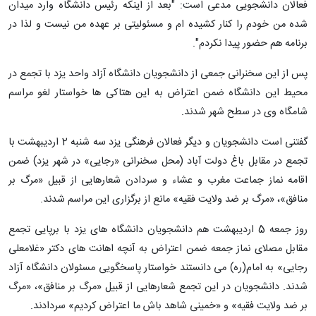
فعالان دانشجویی مدعی است: "بعد از اینکه رئیس دانشگاه وارد میدان
شده من خودم را کنار کشیده ام و مسئولیتی بر عهده من نیست و لذا در
برنامه هم حضور پیدا نکردم".
پس از این سخنرانی جمعی از دانشجویان دانشگاه آزاد واحد یزد با تجمع در
محیط این دانشگاه ضمن اعتراض به این هتاکی ها خواستار لغو مراسم
شامگاه وی در سطح شهر شدند.
گفتنی است دانشجویان و دیگر فعالان فرهنگی یزد سه شنبه 2 اردیبهشت با
تجمع در مقابل باغ دولت آباد (محل سخنرانی «رجایی» در شهر یزد) ضمن
اقامه نماز جماعت مغرب و عشاء و سردادن شعارهایی از قبیل «مرگ بر
منافق»، «مرگ بر ضد ولایت فقیه» مانع از برگزاری این مراسم شدند.
روز جمعه 5 اردیبهشت هم دانشجویان دانشگاه های یزد با برپایی تجمع
مقابل مصلای نماز جمعه ضمن اعتراض به آنچه اهانت های دکتر «غلامعلی
رجایی» به امام(ره) می دانستند خواستار پاسخگویی مسئولان دانشگاه آزاد
شدند. دانشجویان در این تجمع شعارهایی از قبیل «مرگ بر منافق»، «مرگ
بر ضد ولایت فقیه» و «خمینی شاهد باش ما اعتراض کردیم» سردادند.