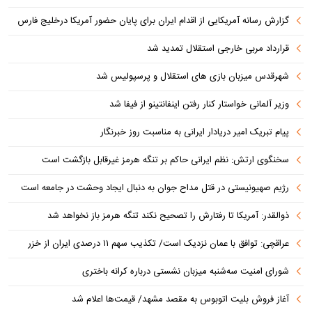
گزارش رسانه آمریکایی از اقدام ایران برای پایان حضور آمریکا درخلیج فارس
قرارداد مربی خارجی استقلال تمدید شد
شهرقدس میزبان بازی های استقلال و پرسپولیس شد
وزیر آلمانی خواستار کنار رفتن اینفانتینو از فیفا شد
پیام تبریک امیر دریادار ایرانی به مناسبت روز خبرنگار
سخنگوی ارتش: نظم ایرانی حاکم بر تنگه هرمز غیرقابل بازگشت است
رژیم صهیونیستی در قتل مداح جوان به دنبال ایجاد وحشت در جامعه است
ذوالقدر: آمریکا تا رفتارش را تصحیح نکند تنگه هرمز باز نخواهد شد
عراقچی: توافق با عمان نزدیک است/ تکذیب سهم ۱۱ درصدی ایران از خزر
شورای امنیت سه‌شنبه میزبان نشستی درباره کرانه باختری
آغاز فروش بلیت اتوبوس به مقصد مشهد/ قیمت‌ها اعلام شد