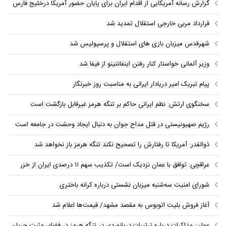
گزارش رسانه آمریکایی از اقدام ایران برای پایان حضور آمریکا درخلیج فارس
قرارداد مربی خارجی استقلال تمدید شد
شهرقدس میزبان بازی های استقلال و پرسپولیس شد
وزیر آلمانی خواستار کنار رفتن اینفانتینو از فیفا شد
پیام تبریک امیر دریادار ایرانی به مناسبت روز خبرنگار
سخنگوی ارتش: نظم ایرانی حاکم بر تنگه هرمز غیرقابل بازگشت است
رژیم صهیونیستی در قتل مداح جوان به دنبال ایجاد وحشت در جامعه است
ذوالقدر: آمریکا تا رفتارش را تصحیح نکند تنگه هرمز باز نخواهد شد
عراقچی: توافق با عمان نزدیک است/ تکذیب سهم ۱۱ درصدی ایران از خزر
شورای امنیت سه‌شنبه میزبان نشستی درباره کرانه باختری
آغاز فروش بلیت اتوبوس به مقصد مشهد/ قیمت‌ها اعلام شد
عمان: مذاکرات درباره ترتیبات دریانوردی در تنگه هرمز در فضای مثبت جریان دارد