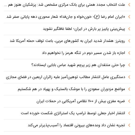
علت انتخاب مجدد همتی برای بانک مرکزی مشخص شد: پزشکیان هنوز هم متوجه نشده است چرا همتی استیضاح شد!
«ایران امام رضا (ع)؛ خون‌خواه و جان‌فدا» شعار محوری دهه پایانی صفر شد
پیش‌بینی پاییز پر بارش در ایران؛ لطفا غافلگیر نشوید
رویترز: هشدار شدید ایران به کشورهای عربی، باعث توقف حمله آمریکا شد
اجازه باز شدن مسیر دوم در تنگه هرمز را نخواهیم داد
چرا حتی منتقدان هم زیر پرچم شهید عباس بابایی ایستادند؟
دستگیری عامل انتشار مطالب توهین‌آمیز علیه زائران اربعین در فضای مجازی
مواضع مزدوران سعودی را با موشک بالستیک و پهپاد در هم شکستیم
ضربه مغزی بیش از ۷۰۰ نظامی آمریکایی در حملات ایران
انتشار اخبار جعلی توسط ترامپ یک استراتژی شکست خورده است
تجربه نشان داد وعده‌های بیرونی اقتصاد را آسیب‌پذیرتر می‌کند