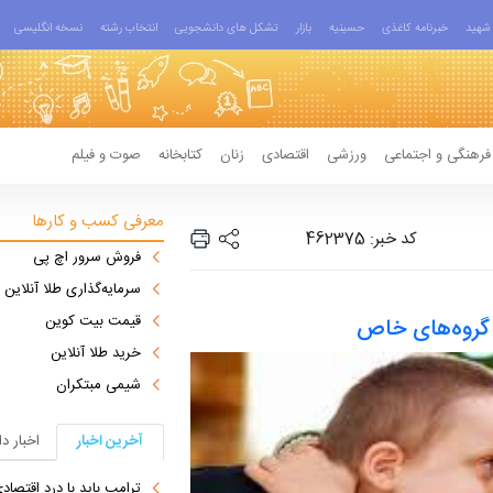
شهید
خبرنامه کاغذی
حسینیه
بازار
تشکل های دانشجویی
انتخاب رشته
نسخه انگلیسی
فرهنگی و اجتماعی
ورزشی
اقتصادی
زنان
کتابخانه
صوت و فیلم
معرفی کسب و کارها
کد خبر: 462375
فروش سرور اچ پی
سرمایه‌گذاری طلا آنلاین
قیمت بیت کوین
 گروه‌های خاص
خرید طلا آنلاین
شیمی مبتکران
آخرین اخبار
اخبار د
ترامپ باید با درد اقتصاد