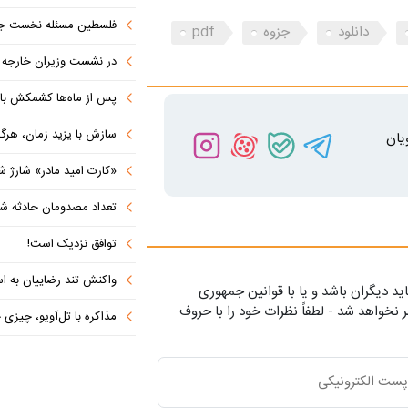
فلسطین مسئله نخست جها
دانلود
جزوه
pdf
در نشست وزیران خارجه کشورهای 
پس از ماه‌ها کشمکش با دولت ترامپ،
سازش با یزید زمان، هرگز امنی
یان
«کارت امید مادر» شارژ ش
تعداد مصدومان حادثه شهرک شم
توافق نزدیک است!
واکنش تند رضاییان به اس
ید دیگران باشد و یا با قوانین جمهوری
 نخواهد شد - لطفاً نظرات خود را با حروف
مذاکره با تل‌آویو، چیزی جز ش