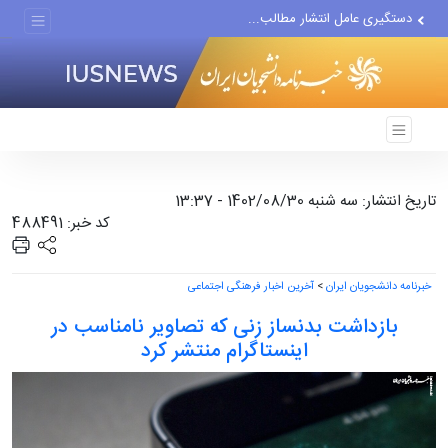
دستگیری عامل انتشار مطالب...
مواضع مزدوران سعودی را با...
ضربه مغزی بیش از ۷۰۰ نظامی...
تاریخ انتشار: سه شنبه 1402/08/30 - 13:37
کد خبر: 488491
خبرنامه دانشجویان ایران
>
آخرین اخبار فرهنگی اجتماعی
بازداشت بدنساز زنی که تصاویر نامناسب در
اینستاگرام منتشر کرد