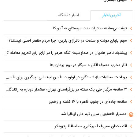
آخرین اخبار
اخبار دانشگاه
توقف بی‌سابقه صادرات نفت عربستان به آمریکا
سهم پنهان دولت و صنعت در ناترازی بنزین؛ چرا مردم مقصر اصلی نیستند؟
پیشنهاد ناصر هادیان در صداوسیما: تنگه هرمز را در ازای رفع تحریم معامله کنیم
آثار مخرب مصرف الکل و سیگار در بروز بیماری‌ها
پرداخت مطالبات بازنشستگان در اولویت تأمین اجتماعی؛ پیگیری برای تأمین منابع ادامه دارد
۳ سانحه مرگبار طی یک هفته در بزرگراه‌های تهران؛ هشدار دوباره به رانندگان و عابران
سانحه جاده‌ای در جنوب قاهره با ۱۴ کشته و زخمی
دستیار قلعه‌نویی مربی تیم ملی ایتالیا شد
اقتصاددان معروف آمریکایی: خداحافظ پترودلار