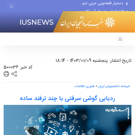
اقتصاددان معروف آمریکایی:...
انتشار اخبار جعلی توسط...
تاریخ انتشار: پنجشنبه 1403/01/09 - 18:14
کد خبر: 500036
خبرنامه دانشجویان ایران
>
فناوری اطلاعات
ردیابی گوشی سرقتی با چند ترفند ساده