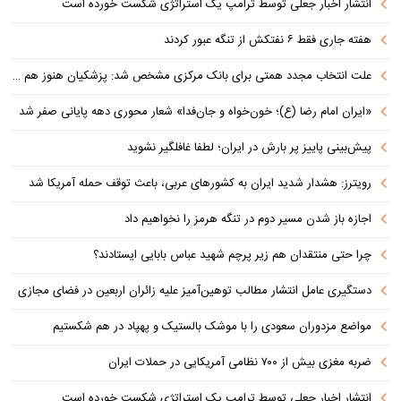
انتشار اخبار جعلی توسط ترامپ یک استراتژی شکست خورده است
هفته جاری فقط ۶ نفتکش از تنگه عبور کردند
علت انتخاب مجدد همتی برای بانک مرکزی مشخص شد: پزشکیان هنوز هم متوجه نشده است چرا همتی استیضاح شد!
«ایران امام رضا (ع)؛ خون‌خواه و جان‌فدا» شعار محوری دهه پایانی صفر شد
پیش‌بینی پاییز پر بارش در ایران؛ لطفا غافلگیر نشوید
رویترز: هشدار شدید ایران به کشورهای عربی، باعث توقف حمله آمریکا شد
اجازه باز شدن مسیر دوم در تنگه هرمز را نخواهیم داد
چرا حتی منتقدان هم زیر پرچم شهید عباس بابایی ایستادند؟
دستگیری عامل انتشار مطالب توهین‌آمیز علیه زائران اربعین در فضای مجازی
مواضع مزدوران سعودی را با موشک بالستیک و پهپاد در هم شکستیم
ضربه مغزی بیش از ۷۰۰ نظامی آمریکایی در حملات ایران
انتشار اخبار جعلی توسط ترامپ یک استراتژی شکست خورده است