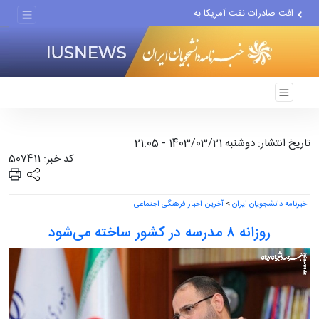
افت صادرات نفت آمریکا به...
انصارالله حمله به یک نفتکش...
حادثه امنیتی دریایی در جنوب...
تاریخ انتشار: دوشنبه 1403/03/21 - 21:05
کد خبر: 507411
خبرنامه دانشجویان ایران
>
آخرین اخبار فرهنگی اجتماعی
روزانه ۸ مدرسه در کشور ساخته می‌شود