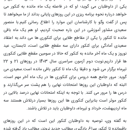
یکی از داوطلبان می گوید؛ او که در فاصله یک ماه مانده به کنکور می
خواهد درباره نحوه برنامه ریزی در این روزهای پایانی بداند از ما میخواهد تا
پس از گفت وگو با کارشناسان این موارد را اطلاع رسانی کنیم.با منصور
سعیدی مشاور آموزشی در این باره صحبت کردیم، او هم یک ماه باقی
مانده تا کنکور را یکی از مقاطع طلایی برای کنکوری ها می داند.به اعتقاد
سعیدی آمادگی برای کنکور دارای سه مقطع طلایی است، تابستان، عید
نوروز و یک ماه آخر مانده به کنکور که حالا در سومین مقطع طلایی کنکوری
ها قرار داریم.نوبت دوم آزمون سراسری سال 1403 در روزهای 21 و 22
تیرماه برگزار می شود و دقیقا یک ماه تا کنکور باقی مانده است.سعیدی می
گوید: مرور جامع همه دروس برای کنکوری ها در یک ماه آخر مهم است،
البته که داوطلبان این روزها امتحانات نهایی را هم پشت سر می‌گذارند و
درس ها را مرور می کنند. با توجه به اینکه امتحانات نهایی درصد بالایی در
کنکور موثر است بنابراین کنکوری ها این روزها بسیار درتلاش هستند سه
ماه اردیبهشت، خرداد و تیرماه، داوطلبان باید در تلاش باشند.
به گفته وی، توصیه به داوطلبان کنکور این است که در این روزهای
باقیمانده تا کنکور سراغ یادگیری مطالب جدید نروند، مطالب یاد گرفته شده