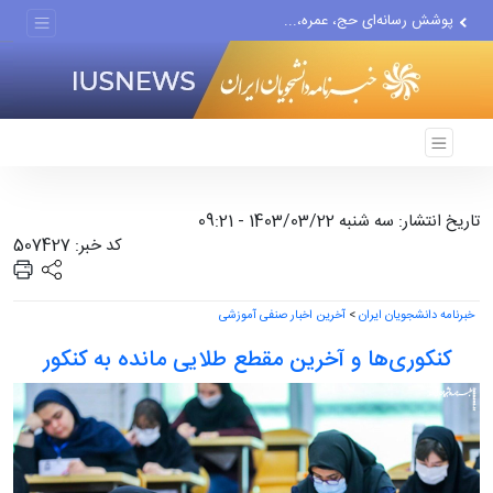
پوشش رسانه‌ای حج، عمره،...
هیچ واحد تولیدی در تهران...
گزارش رسانه آمریکایی از...
تاریخ انتشار: سه شنبه 1403/03/22 - 09:21
کد خبر: 507427
خبرنامه دانشجویان ایران
>
آخرین اخبار صنفی آموزشی
کنکوری‌ها و آخرین مقطع طلایی مانده به کنکور