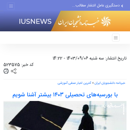
دستگیری عامل انتشار مطالب...
مواضع مزدوران سعودی را با...
ضربه مغزی بیش از ۷۰۰ نظامی...
تاریخ انتشار: سه شنبه 1403/09/06 - 14:22
کد خبر: 523575
خبرنامه دانشجویان ایران
>
آخرین اخبار صنفی آموزشی
با بورسیه‌های تحصیلی ۱۴۰۳ بیشتر آشنا شویم