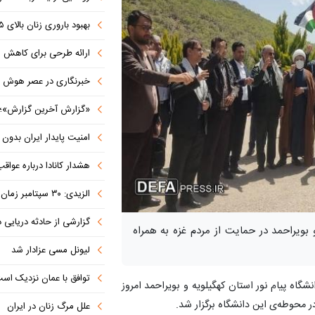
بهبود باروری زنان بالای ۳۵ سال به کمک «مکمل‌های باکتریایی»
ارائه طرحی برای کاهش مصرف ا
خبرنگاری در عصر هوش مصنوعی؛ تهد
«گزارش آخرین گزارش»؛ روایتی ماندگار
امنیت پایدار ایران بدون مرجعیت رسان
هشدار کانادا درباره عواقب تعرفه ۵۰ د
الزیدی: ۳۰ سپتامبر زمان نهایی خروج نیروهای ائتلاف آمریکا از عراق است
گزارشی از حادثه دریایی 
 بویراحمد در حمایت از مردم غزه به همراه
لیونل مسی عزادار شد
توافق با عمان نزدیک اس
گاه پیام نور استان کهگیلویه و بویراحمد امروز
ر محوطه‌ی این دانشگاه برگزار شد.
علل مرگ زنان در ایران