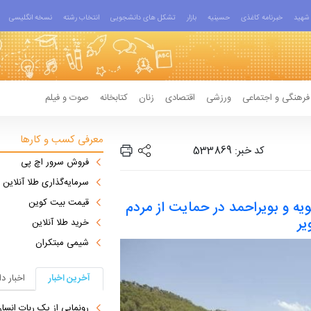
شهید
خبرنامه کاغذی
حسینیه
بازار
تشکل های دانشجویی
انتخاب رشته
نسخه انگلیسی
فرهنگی و اجتماعی
ورزشی
اقتصادی
زنان
کتابخانه
صوت و فیلم
معرفی کسب و کارها
کد خبر: 533869
فروش سرور اچ پی
سرمایه‌گذاری طلا آنلاین
قیمت بیت کوین
یه و بویراحمد در حمایت از مردم
یر
خرید طلا آنلاین
شیمی مبتکران
آخرین اخبار
اخبار د
رونمایی از یک ربات انسان‌نما