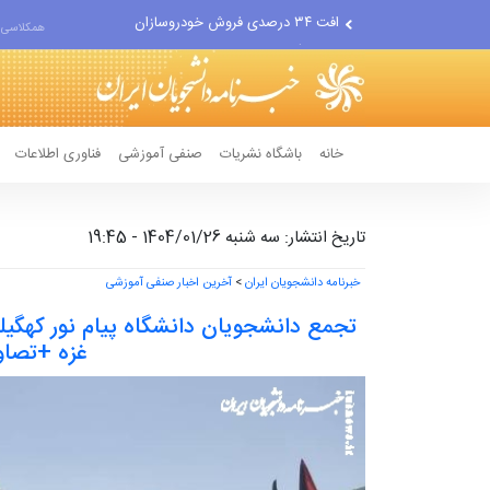
علل مرگ زنان در ایران
همکلاسی 
اعتراف رسانه‌های خارجی به...
خانه
باشگاه نشریات
صنفی آموزشی
فناوری اطلاعات
تاریخ انتشار: سه شنبه 1404/01/26 - 19:45
خبرنامه دانشجویان ایران
>
آخرین اخبار صنفی آموزشی
تجمع دانشجویان دانشگاه پیام نور کهگیلو
غزه +تصاو