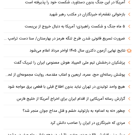
آمریکا در این جنگ بدون دستاورد، شکست خود را پذیرفته است
بازخوانی نقشه‌راه خبرنگاران در مکتب رهبر شهید
۵ ماه جنگ و شکست راهبردی؛ آمریکا به دنبال خروج از بن‌بست
ضرورت تسریع قانونی شدن طرح تنگه هرمز در بهارستان/ سنا دست ترامپ را برای اعمال فشار به ایران بازتر کرد
نتایج نهایی آزمون دکتری سال ۱۴۰۵ اواخر مرداد اعلام می‌شود
پزشکیان درخشش تیم ملی المپیاد هوش مصنوعی ایران را تبریک گفت
پوشش رسانه‌ای حج، عمره، اربعین و اعتاب مقدسه، روایت مجموعه‌ای از لحظه‌هاست
هیچ واحد تولیدی در تهران نباید بدون اطلاع قبلی با قطعی برق مواجه شود
گزارش رسانه آمریکایی از اقدام ایران برای اخراج آمریکا از خلیج فارس
چطور «نه به اعدام» به بازتولید خشم و قتل مداح جوان منجر شد؟
مردی که خبرنگاری در ایران را صاحب دانش کرد
پیش‌بینی افزایش ۲۵ درصدی حضور زائران در دهه پایانی ماه صفر در مشهد