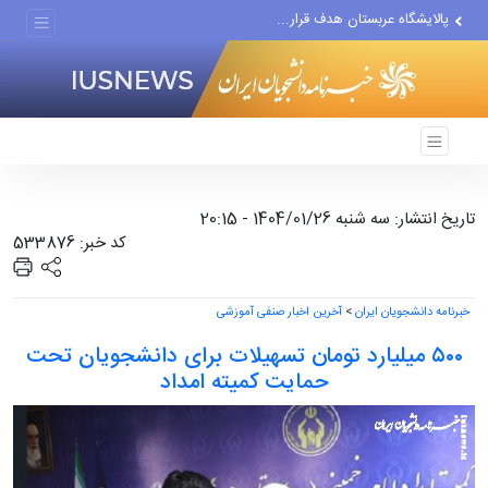
پالایشگاه عربستان هدف قرار...
قهرمان‌سازی با یک استوری،...
آمریکا در این جنگ بدون...
تاریخ انتشار: سه شنبه 1404/01/26 - 20:15
کد خبر: 533876
خبرنامه دانشجویان ایران
>
آخرین اخبار صنفی آموزشی
۵۰۰ میلیارد تومان تسهیلات برای دانشجویان تحت
حمایت کمیته امداد