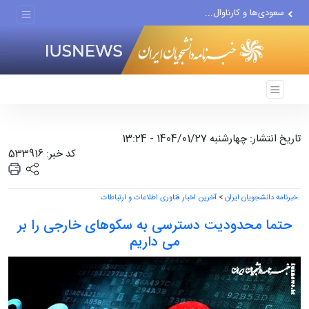
سعودی‌ها و کارناوال...
پیشنهاد ناصر هادیان در...
معامله با گرگِ آمریکایی،...
تاریخ انتشار: چهارشنبه 1404/01/27 - 13:24
کد خبر: 533916
خبرنامه دانشجویان ایران
>
آخرین اخبار فناوری اطلاعات و ارتباطات
حتما محدودیت دسترسی به سکوهای خارجی را بر
می داریم