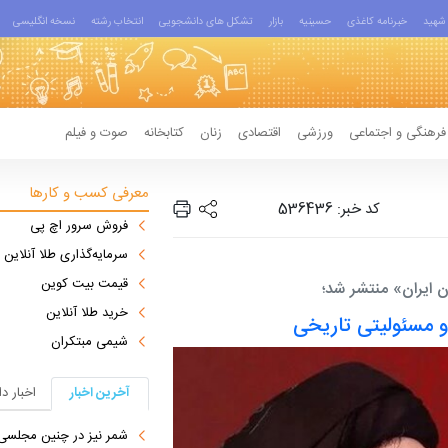
شهید
خبرنامه کاغذی
حسینیه
بازار
تشکل های دانشجویی
انتخاب رشته
نسخه انگلیسی
فرهنگی و اجتماعی
ورزشی
اقتصادی
زنان
کتابخانه
صوت و فیلم
معرفی کسب و کارها
کد خبر: 536436
فروش سرور اچ پی
سرمایه‌گذاری طلا آنلاین
قیمت بیت کوین
 ایران» منتشر شد؛
خرید طلا آنلاین
و مسئولیتی تاریخی
شیمی مبتکران
آخرین اخبار
اخبار د
شمر نیز در چنین مجلسی 