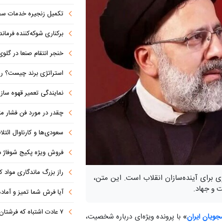
تکمیل زنجیره خدمات سفرپر
برکناری شوکه‌کننده فرمانده ل
خنجر انتقام صنعا در گلوی آل سعود 
استراتژی برند چیست؟ راهنمای تدوین اس
نمایندگی تعمیر قهوه ساز
چقدر در مورد فن فشار مثب
سعودی‌ها و کارناوال ائتلاف‌سازی؛ مکه
فروش ویژه پکیج شوفاژ دیواری ایر
راز بزرگ ماندگاری مواد 
 برای آینده‌سازان انقلاب است. این متن،
 و جهاد.
آیا فرش شما تمیز و آماد
۷ عادت اشتباه که فرشتان را کثیف می کند
جویان ایران
»
با پرونده ویژه‌ای درباره شخصیت،