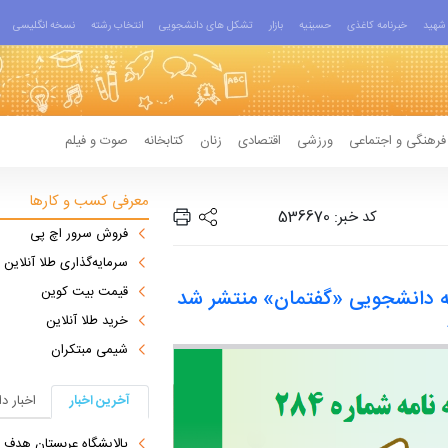
شهید
خبرنامه کاغذی
حسینیه
بازار
تشکل های دانشجویی
انتخاب رشته
نسخه انگلیسی
فرهنگی و اجتماعی
ورزشی
اقتصادی
زنان
کتابخانه
صوت و فیلم
معرفی کسب و کارها
کد خبر: 536670
فروش سرور اچ پی
سرمایه‌گذاری طلا آنلاین
قیمت بیت کوین
 دانشجویی «گفتمان» منتشر شد
خرید طلا آنلاین
شیمی مبتکران
آخرین اخبار
اخبار د
پالایشگاه عربستان هدف ق