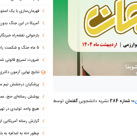
قهرمان‌سازی با یک استوری
آمریکا در این جنگ بدون دستاو
بازخوانی نقشه‌راه خبرنگ
۵ ماه جنگ و شکست راهبردی؛ آمریکا به دنبال خروج از بن‌بست
ضرورت تسریع قانونی شدن طرح تنگه هرمز در بهارستان/ 
نتایج نهایی آزمون دکتری سال ۱۴۰۵ اواخر مرداد ا
پزشکیان درخشش تیم ملی المپیاد
پوشش رسانه‌ای حج، عمره، اربعین و اعتا
ن
»؛ شماره 284
نشریه دانشجویی
گفتمان
توسط
هیچ واحد تولیدی در تهران نباید بدو
گزارش رسانه آمریکایی از اقدام ایر
چطور «نه به اعدام» به بازتولید