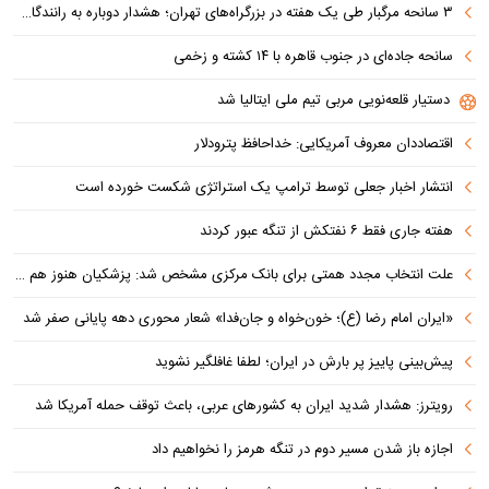
۳ سانحه مرگبار طی یک هفته در بزرگراه‌های تهران؛ هشدار دوباره به رانندگان و عابران
سانحه جاده‌ای در جنوب قاهره با ۱۴ کشته و زخمی
دستیار قلعه‌نویی مربی تیم ملی ایتالیا شد
اقتصاددان معروف آمریکایی: خداحافظ پترودلار
انتشار اخبار جعلی توسط ترامپ یک استراتژی شکست خورده است
هفته جاری فقط ۶ نفتکش از تنگه عبور کردند
علت انتخاب مجدد همتی برای بانک مرکزی مشخص شد: پزشکیان هنوز هم متوجه نشده است چرا همتی استیضاح شد!
«ایران امام رضا (ع)؛ خون‌خواه و جان‌فدا» شعار محوری دهه پایانی صفر شد
پیش‌بینی پاییز پر بارش در ایران؛ لطفا غافلگیر نشوید
رویترز: هشدار شدید ایران به کشورهای عربی، باعث توقف حمله آمریکا شد
اجازه باز شدن مسیر دوم در تنگه هرمز را نخواهیم داد