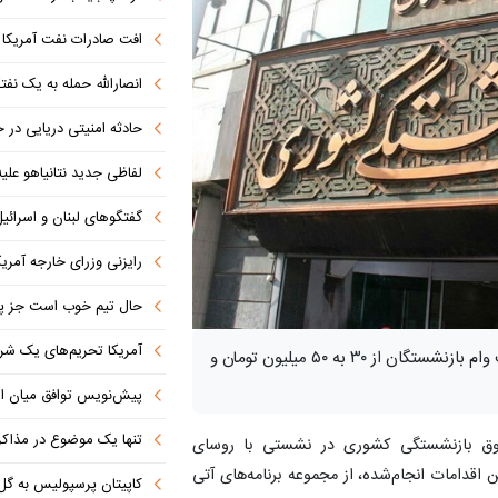
افت صادرات نفت آمریکا به پای
انصارالله حمله به یک نف
حادثه امنیتی دریایی در
لفاظی جدید نتانیاهو علیه
گفتگوهای لبنان و اسرائیل 
رایزنی وزرای خارجه آمریک
حال تیم خوب است جز پن
آمریکا تحریم‌های یک شرکت ه
مدیرعامل صندوق بازنشستگی کشوری از افزایش سقف وام بازنشستگان از ۳۰ به ۵۰ میلیون تومان و
پیش‌نویس توافق میان ای
تنها یک موضوع در مذاکرات ا
ق بازنشستگی کشوری در نشستی با روسای
قدامات انجام‌شده، از مجموعه برنامه‌های آتی
کاپیتان پرسپولیس به گل