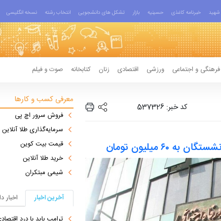
شهید
خبرنامه کاغذی
حسینیه
بازار
تشکل های دانشجویی
انتخاب رشته
نسخه انگلیسی
فرهنگی و اجتماعی
ورزشی
اقتصادی
زنان
کتابخانه
صوت و فیلم
معرفی کسب و کارها
کد خبر: 537326
فروش سرور اچ پی
سرمایه‌گذاری طلا آنلاین
قیمت بیت کوین
۶۰ میلیون تومان
خرید طلا آنلاین
شیمی مبتکران
آخرین اخبار
اخبار د
ترامپ باید با درد اقتصاد