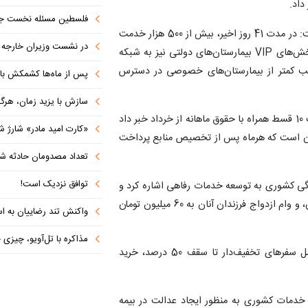
داد.
فلسطین مسئله نخست جها
حجت میرزایی با اشاره به بیمه خدمات درمانی تکمیلی، گفت: در مدت 41 روز اخیر، بیش از 500 هزار خدمت
در نشست وزیران خارجه کشورهای 
درمانی از سوی این شرکت به بازنشستگان ارائه شده و بخش‌های VIP بیمارستان‌های دولتی نیز به شبکه
راتب کمتر از بیمارستان‌های خصوصی در دسترس
پس از ماه‌ها کشمکش با دولت ترامپ،
سازش با یزید زمان، هرگز امنی
میرزایی همچنین از آغاز پرداخت معوقات سال 1403 در قالب 10 قسط همراه با حقوق ماهانه از خرداد خبر داد
«کارت امید مادر» شارژ ش
ت‌ها حدود 14 هزار میلیارد تومان است که هرماه پس از تخصیص منابع پرداخت
تعداد مصدومان حادثه شهرک شم
توافق نزدیک است!
ی کشوری به توسعه خدمات رفاهی اشاره کرد و
از افزایش سقف وام بازنشستگان از 30 به 50 میلیون تومان، و وام ازدواج فرزندان آنان به 60 میلیون تومان
واکنش تند رضاییان به اس
مذاکره با تل‌آویو، چیزی جز ش
وی همچنین از راه‌اندازی بسته خدمات رفاهی جدید شامل سفرهای تخفیف‌دار تا سقف 50 درصد، خرید
 و فلسفه ماده 85 قانون مدیریت خدمات کشوری به منظور ایجاد عدالت در بیمه