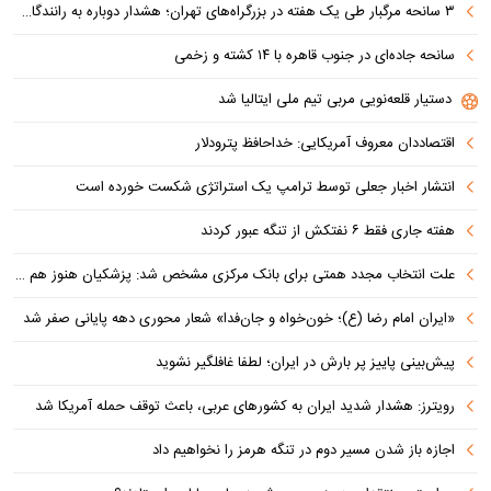
۳ سانحه مرگبار طی یک هفته در بزرگراه‌های تهران؛ هشدار دوباره به رانندگان و عابران
سانحه جاده‌ای در جنوب قاهره با ۱۴ کشته و زخمی
دستیار قلعه‌نویی مربی تیم ملی ایتالیا شد
اقتصاددان معروف آمریکایی: خداحافظ پترودلار
انتشار اخبار جعلی توسط ترامپ یک استراتژی شکست خورده است
هفته جاری فقط ۶ نفتکش از تنگه عبور کردند
علت انتخاب مجدد همتی برای بانک مرکزی مشخص شد: پزشکیان هنوز هم متوجه نشده است چرا همتی استیضاح شد!
«ایران امام رضا (ع)؛ خون‌خواه و جان‌فدا» شعار محوری دهه پایانی صفر شد
پیش‌بینی پاییز پر بارش در ایران؛ لطفا غافلگیر نشوید
رویترز: هشدار شدید ایران به کشورهای عربی، باعث توقف حمله آمریکا شد
اجازه باز شدن مسیر دوم در تنگه هرمز را نخواهیم داد