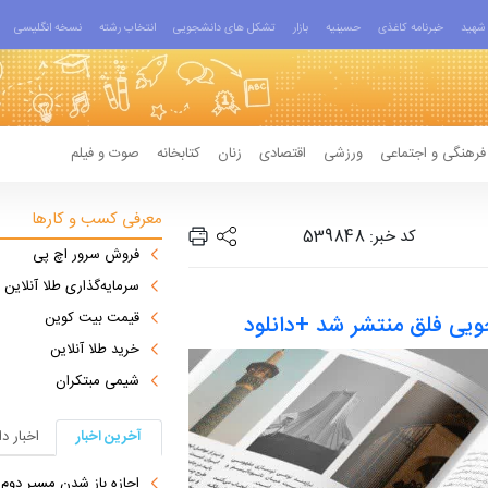
شهید
خبرنامه کاغذی
حسینیه
بازار
تشکل های دانشجویی
انتخاب رشته
نسخه انگلیسی
فرهنگی و اجتماعی
ورزشی
اقتصادی
زنان
کتابخانه
صوت و فیلم
معرفی کسب و کارها
کد خبر: 539848
فروش سرور اچ پی
سرمایه‌گذاری طلا آنلاین
قیمت بیت کوین
یی فلق منتشر شد +دانلود
خرید طلا آنلاین
شیمی مبتکران
آخرین اخبار
اخبار د
اجازه باز شدن مسیر دوم در