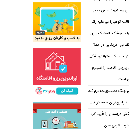
 شهید عباس بابایی ایستادند؟
یز علیه زائران اربعین در فضای مجازی
 بالستیک و پهپاد در هم شکستیم
 یک استراتژی شکست خورده است
 اقتصاد را آسیب‌پذیرتر می‌کند
ن است
یِ جنگ دست‌و‌پنجه نرم کند
ین‌ترین حجم در ۸ ماه اخیر
تکش عربستان را تأیید کرد
 جنوب شرقی عدن