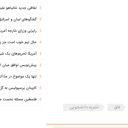
لفاظی جدید نتانیاهو علیه
گفتگوهای لبنان و اسرائیل 
رایزنی وزرای خارجه آمریک
حال تیم خوب است جز پن
آمریکا تحریم‌های یک شرکت ه
پیش‌نویس توافق میان ای
تنها یک موضوع در مذاکرات ا
کاپیتان پرسپولیس به گل
فلسطین مسئله نخست جها
فلق
نشریه دانشجویی