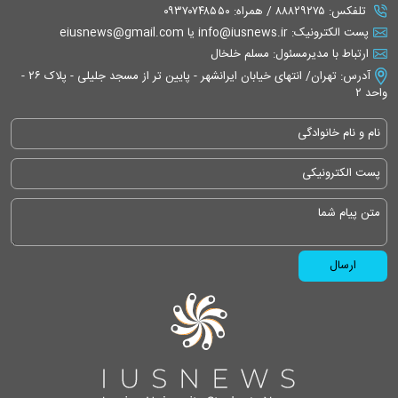
تلفکس: ۸۸۸۲۹۲۷۵ / همراه: ۰۹۳۷۰۷۴۸۵۵۰
پست الکترونیک: info@iusnews.ir یا eiusnews@gmail.com
ارتباط با مدیرمسئول: مسلم خلخال
آدرس: تهران/ انتهای خیابان ایرانشهر - پایین تر از مسجد جلیلی - پلاک ۲۶ -
واحد ۲