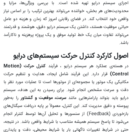
اجزای سیستم درایو تهیه شده است. با بررسی ویژگی‌ها، مزایا و
محدودیت‌های هر بخش، خواننده می‌تواند بهترین ترکیب را بر اساس نیاز
واقعی خود انتخاب کند. در فضای رقابتی امروز که زمان و هزینه دو عامل
حیاتی موفقیت هستند، داشتن یک سیستم درایو دقیق، هوشمند و قدرتمند
می‌تواند تفاوت میان یک خط تولید موفق و یک پروژه پرهزینه و ناکارآمد
باشد.
اصول کارکرد کنترل حرکت سیستم‌های درایو
در هسته‌ی عملکرد هر سیستم درایو ، فرآیند
کنترل حرکت (
Motion
Control
)
قرار دارد. این فرآیند شامل ایجاد، هدایت و تنظیم حرکت
مکانیکی یک موتور یا مجموعه‌ای از موتورها است تا عملیات مورد نظر با
دقت و سرعت مشخص انجام شود. برای رسیدن به این هدف، سیستم
درایو باید بتواند پارامترهایی مانند
سرعت، موقعیت و گشتاور
را به‌طور
پیوسته و دقیق مدیریت کند. این کنترل، معمولاً بر پایه دریافت سیگنال‌های
بازخوردی (Feedback) از سنسورها و تحلیل آن‌ها توسط کنترلر انجام
می‌شود تا پاسخ سیستم همیشه متناسب با شرایط واقعی باشد. در نتیجه،
حتی در شرایط تغییرات ناگهانی بار یا شرایط محیطی، دقت و پایداری