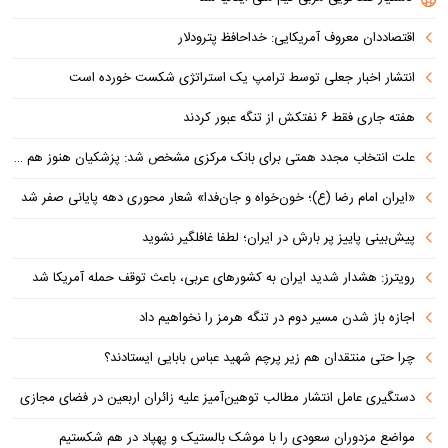
اقتصاددان معروف آمریکایی: خداحافظ پترودلار
انتشار اخبار جعلی توسط ترامپ یک استراتژی شکست خورده است
هفته جاری فقط ۶ نفتکش از تنگه عبور کردند
علت انتخاب مجدد همتی برای بانک مرکزی مشخص شد: پزشکیان هنوز هم متوجه نشده است چرا همتی استیضاح شد!
«ایران امام رضا (ع)؛ خون‌خواه و جان‌فدا» شعار محوری دهه پایانی صفر شد
پیش‌بینی پاییز پر بارش در ایران؛ لطفا غافلگیر نشوید
رویترز: هشدار شدید ایران به کشورهای عربی، باعث توقف حمله آمریکا شد
اجازه باز شدن مسیر دوم در تنگه هرمز را نخواهیم داد
چرا حتی منتقدان هم زیر پرچم شهید عباس بابایی ایستادند؟
دستگیری عامل انتشار مطالب توهین‌آمیز علیه زائران اربعین در فضای مجازی
مواضع مزدوران سعودی را با موشک بالستیک و پهپاد در هم شکستیم