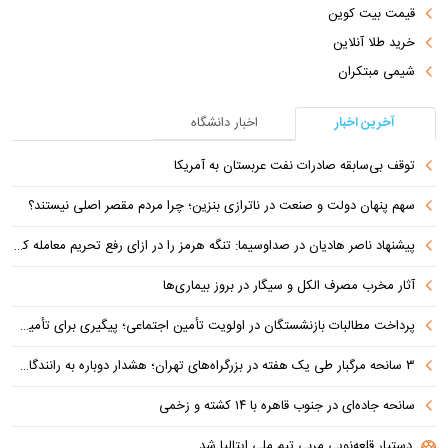
قیمت بیت کوین
خرید طلا آنلاین
شیمی مبتکران
آخرین اخبار
اخبار دانشگاه
توقف بی‌سابقه صادرات نفت عربستان به آمریکا
سهم پنهان دولت و صنعت در ناترازی بنزین؛ چرا مردم مقصر اصلی نیستند؟
پیشنهاد ناصر هادیان در صداوسیما: تنگه هرمز را در ازای رفع تحریم معامله کنیم
آثار مخرب مصرف الکل و سیگار در بروز بیماری‌ها
پرداخت مطالبات بازنشستگان در اولویت تأمین اجتماعی؛ پیگیری برای تأمین منابع ادامه دارد
۳ سانحه مرگبار طی یک هفته در بزرگراه‌های تهران؛ هشدار دوباره به رانندگان و عابران
سانحه جاده‌ای در جنوب قاهره با ۱۴ کشته و زخمی
دستیار قلعه‌نویی مربی تیم ملی ایتالیا شد