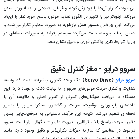
پایدار به دست آید. سیگنال‌های بازخوردی از حسگرها به کنترلر ارسال
می‌شوند، کنترلر آن‌ها را پردازش کرده و فرمان اصلاحی را به اینورتر منتقل
می‌کند. اینورتر نیز با تغییر در الگوی تغذیه موتور، پاسخ مورد نظر را ایجاد
می‌کند. این چرخه‌ی
دستور–عمل–بازخورد
به صورت مداوم تکرار می‌شود و
همین ارتباط پیوسته باعث می‌گردد سیستم بتواند به تغییرات لحظه‌ای در
بار یا شرایط کاری واکنش فوری و دقیق نشان دهد.
سروو درایو - مغز کنترل دقیق
سروو درایو
(
Servo Drive
)
یک واحد کنترلی پیشرفته است که وظیفه
هدایت و کنترل حرکت موتورهای سروو را با نهایت دقت بر عهده دارد. این
دستگاه با دریافت سیگنال‌های کنترلی از کنترلر اصلی و مقایسه آن با
داده‌های بازخوردی موقعیت، سرعت و گشتاور، عملکرد موتور را به‌طور
لحظه‌ای تنظیم می‌کند. نتیجه این فرآیند، دستیابی به موقعیت‌یابی بسیار
دقیق، سرعت پاسخ بالا و توانایی مدیریت تغییرات ناگهانی بار است. سروو
درایوها در صنایعی که نیاز به حرکات تکرارپذیر و دقیق وجود دارد، مانند