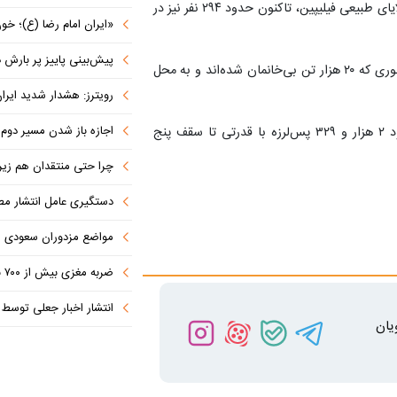
به گفته شورای ملی تعدیل مخاطرات و مدیریت بحران و بلایای طبیعی فیلیپین، تاکنون حدود ۲۹۴ نفر نیز در
«ایران امام رضا (ع)؛ خون‌خواه و جان
پیش‌بینی پاییز پر بارش در
بیش از ۱۷۰ هزار نفر تحت تاثیر این زلزله قرار گرفته‌اند به طوری که ۲۰ هزار تن بی‌خانمان شده‌اند و به محل
رویترز: هشدار شدید ایران به کشورها
اجازه باز شدن مسیر دوم در
به گفته مرکز آتشفشان‌شناسی و لرزه‌شناسی فیلیپین، حدود ۲ هزار و ۳۲۹ پس‌لرزه با قدرتی تا سقف پنج
چرا حتی منتقدان هم زیر پرچم
دستگیری عامل انتشار مطالب توهین‌آم
مواضع مزدوران سعودی را با موشک
ضربه مغزی بیش از ۷۰۰ نظامی آمریکایی در حملات ایران
انتشار اخبار جعلی توسط ترامپ
یان