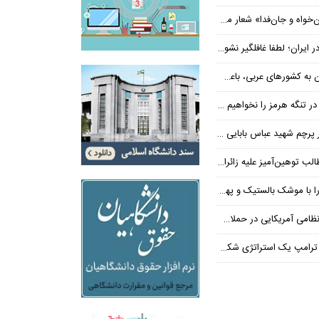
‌فدا» شعار محوری دهه پایانی صفر شد
 ایران؛ لطفا غافلگیر نشوید
ی عربی، باعث توقف حمله آمریکا شد
 تنگه هرمز را نخواهیم داد
 شهید عباس بابایی ایستادند؟
یز علیه زائران اربعین در فضای مجازی
 بالستیک و پهپاد در هم شکستیم
 یک استراتژی شکست خورده است