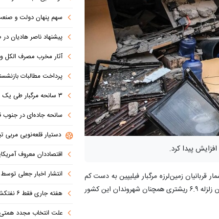
سهم پنهان دولت و صنعت در ناترازی 
پیشنهاد ناصر هادیان در صداوسیما: تنگه 
آثار مخرب مصرف الکل و س
پرداخت مطالبات بازنشستگان در اولویت تأمین ا
۳ سانحه مرگبار طی یک هفته در بزرگراه‌های تهران؛ هشدار دوباره به رانندگان و عابران
سانحه جاده‌ای در جنوب قاهره با ۱۴ 
دستیار قلعه‌نویی مربی تی
اقتصاددان معروف آمریکای
انتشار اخبار جعلی توسط ترامپ
شمار قربانیان زمین‌لرزه مرگبار فیلیپین به دست کم
۷۲ نفر افزایش یافت و این در حالی است که پس‌لرزه‌های این زلزله ۶.۹ ریشتری همچنان شهروندان این کشور
هفته جاری فقط ۶ نفتکش از تنگه عبور کردند
علت انتخاب مجدد همتی برای بانک مرکزی مشخص شد: پزشک