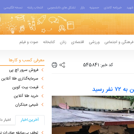
شهید
خبرنامه کاغذی
حسینیه
بازار
تشکل های دانشجویی
انتخاب رشته
نسخه انگلیسی
فرهنگی و اجتماعی
ورزشی
اقتصادی
زنان
کتابخانه
صوت و فیلم
معرفی کسب و کارها
کد خبر: 545841
فروش سرور اچ پی
سرمایه‌گذاری طلا آنلاین
قیمت بیت کوین
فر رسید
خرید طلا آنلاین
شیمی مبتکران
آخرین اخبار
اخبار د
توقف بی‌سابقه صادرات نف