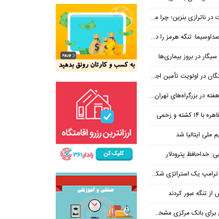
بنزین؛ چرا مردم مقصر اصلی نیستند؟
هرمز را در ازای رفع تحریم معامله کنیم
یگار در بروز بیماری‌ها
جتماعی؛ پیگیری برای تأمین منابع ادامه دارد
کشته و زخمی
م ملی ایتالیا شد
ی: خداحافظ پترودلار
 یک استراتژی شکست خورده است
یان هنوز هم متوجه نشده است چرا همتی استیضاح شد!