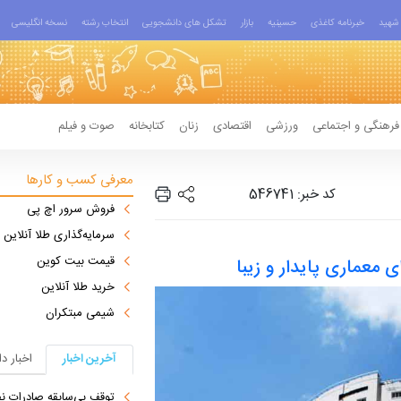
شهید
خبرنامه کاغذی
حسینیه
بازار
تشکل های دانشجویی
انتخاب رشته
نسخه انگلیسی
فرهنگی و اجتماعی
ورزشی
اقتصادی
زنان
کتابخانه
صوت و فیلم
معرفی کسب و کارها
کد خبر: 546741
فروش سرور اچ پی
سرمایه‌گذاری طلا آنلاین
قیمت بیت کوین
معماری پایدار و زیبا
خرید طلا آنلاین
شیمی مبتکران
آخرین اخبار
اخبار د
توقف بی‌سابقه صادرات نف