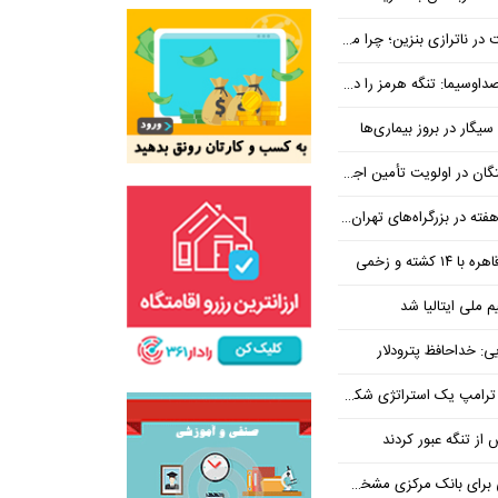
بنزین؛ چرا مردم مقصر اصلی نیستند؟
هرمز را در ازای رفع تحریم معامله کنیم
یگار در بروز بیماری‌ها
جتماعی؛ پیگیری برای تأمین منابع ادامه دارد
کشته و زخمی
م ملی ایتالیا شد
ی: خداحافظ پترودلار
 یک استراتژی شکست خورده است
یان هنوز هم متوجه نشده است چرا همتی استیضاح شد!