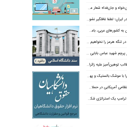
‌فدا» شعار محوری دهه پایانی صفر شد
 ایران؛ لطفا غافلگیر نشوید
ی عربی، باعث توقف حمله آمریکا شد
 تنگه هرمز را نخواهیم داد
 شهید عباس بابایی ایستادند؟
یز علیه زائران اربعین در فضای مجازی
 بالستیک و پهپاد در هم شکستیم
 یک استراتژی شکست خورده است