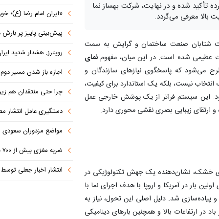
ده تأکید شده و در نهایت، شرکت بهساز نما
«ایران امام رضا (ع)؛ خون‌خواه و جان
 بالا معرفی می‌گردد.
پیش‌بینی پاییز پر بارش در
رفت شتابان صنعت ساختمان و گرایش به سمت
رویترز: هشدار شدید ایران به کشورها
ت عظیمی شده است. در این میان، مفهوم
نمای
رح می‌شود که پاسخگوی نیازهای سازندگان و
اجازه باز شدن مسیر دوم در
 انتخاب نیست، بلکه یک استاندارد برای کیفیت،
چرا حتی منتقدان هم زیر پرچم
د. این سیستم فراتر از یک پوشش خارجی عمل
 و ارتقای زیبایی بصری نقشی محوری دارد.
دستگیری عامل انتشار مطالب توهین‌آم
مواضع مزدوران سعودی را با موشک
ضربه مغزی بیش از ۷۰۰ نظامی آمریکایی در حملات ایران
انتشار اخبار جعلی توسط ترامپ
ای خشک، نشان‌دهنده یک جهش تکنولوژیکی در
ین بار در آمریکا و اروپا با هدف اجرای نما با
پیاده‌سازی شد. دلیل اصلی این تحول، نیاز به
باد در ارتفاعات بالا و همچنین بارهای دینامیکی