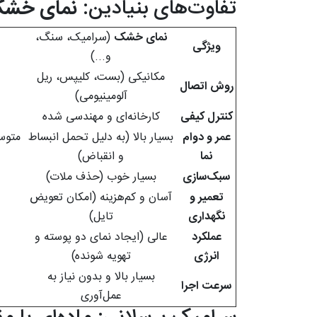
تفاوت‌های بنیادین:
نمای خش
نمای خشک
(سرامیک، سنگ،
ویژگی
و...)
مکانیکی (بست، کلیپس، ریل
روش اتصال
آلومینیومی)
کنترل کیفی
کارخانه‌ای و مهندسی شده
عمر و دوام
بسیار بالا (به دلیل تحمل انبساط
نما
و انقباض)
سبک‌سازی
بسیار خوب (حذف ملات)
تعمیر و
آسان و کم‌هزینه (امکان تعویض
نگهداری
تایل)
عملکرد
عالی (ایجاد نمای دو پوسته و
انرژی
تهویه شونده)
بسیار بالا و بدون نیاز به
سرعت اجرا
عمل‌آوری