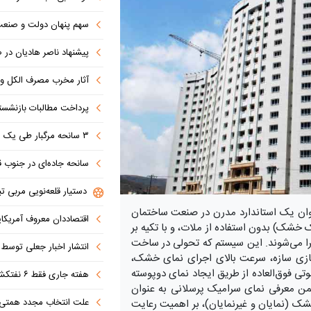
سهم پنهان دولت و صنعت در ناترازی 
پیشنهاد ناصر هادیان در صداوسیما: تنگه 
آثار مخرب مصرف الکل و س
پرداخت مطالبات بازنشستگان در اولویت تأمین ا
۳ سانحه مرگبار طی یک هفته در بزرگراه‌های تهران؛ هشدار دوباره به رانندگان و عابران
سانحه جاده‌ای در جنوب قاهره با ۱۴ 
دستیار قلعه‌نویی مربی تی
ان یک استاندارد مدرن در صنعت ساختمان
اقتصاددان معروف آمریکای
 خشک) بدون استفاده از ملات، و با تکیه بر
ا می‌شوند. این سیستم که تحولی در ساخت
انتشار اخبار جعلی توسط ترامپ
زی سازه، سرعت بالای اجرای نمای خشک،
تی فوق‌العاده از طریق ایجاد نمای دوپوسته
هفته جاری فقط ۶ نفتکش از تنگه عبور کردند
 ضمن معرفی نمای سرامیک پرسلانی به عنوان
علت انتخاب مجدد همتی برای بانک مرکزی مشخص شد: پزشک
 (نمایان و غیرنمایان)، بر اهمیت رعایت