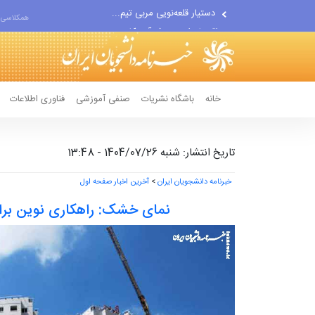
اقتصاددان معروف آمریکایی:...
همکلاسی 
انتشار اخبار جعلی توسط...
خانه
باشگاه نشریات
صنفی آموزشی
فناوری اطلاعات
تاریخ انتشار: شنبه 1404/07/26 - 13:48
خبرنامه دانشجویان ایران
>
آخرین اخبار صفحه اول
نمای خشک: راهکاری نوین برای 