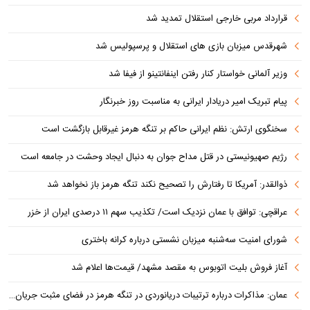
قرارداد مربی خارجی استقلال تمدید شد
شهرقدس میزبان بازی های استقلال و پرسپولیس شد
وزیر آلمانی خواستار کنار رفتن اینفانتینو از فیفا شد
پیام تبریک امیر دریادار ایرانی به مناسبت روز خبرنگار
سخنگوی ارتش: نظم ایرانی حاکم بر تنگه هرمز غیرقابل بازگشت است
رژیم صهیونیستی در قتل مداح جوان به دنبال ایجاد وحشت در جامعه است
ذوالقدر: آمریکا تا رفتارش را تصحیح نکند تنگه هرمز باز نخواهد شد
عراقچی: توافق با عمان نزدیک است/ تکذیب سهم ۱۱ درصدی ایران از خزر
شورای امنیت سه‌شنبه میزبان نشستی درباره کرانه باختری
آغاز فروش بلیت اتوبوس به مقصد مشهد/ قیمت‌ها اعلام شد
عمان: مذاکرات درباره ترتیبات دریانوردی در تنگه هرمز در فضای مثبت جریان دارد