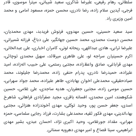
سلطانی، رهام رفیعی، علیرضا شاکری، سعید شیبانی، میترا موسوی، قادر
فرجی، آیدین سلام زاده، رضا نادری، محسن حمزه، مسعود امامی و محمد
امین وزیری راد.
سید سعید حسینی، حسین مهدوی، فرنوش فریدبد، مهدی محمدیان،
محسن دوست محمدی، محمد حسین جهانگیر، علی دباغ، فرزانه شمیرانی،
علیرضا ترابی، هادی عبداللهی، ریحانه لونی، کامران اخباری، علی عبدالخانی،
اکرم حسینیان سراجه لو، علی طاهری میرقائد، سهیل محمدی توچائی،
مهدی قراباغی، صادق واعظ‌زاده، مجتبی رستمی، علی حبیب اله‌زاده، امید
علیزاده، حمیدرضا نادری، پدرام حنفی زاده، محمدرضا جلیلوند، محمد
صیادحقیقی، محمدعلی اخوان بهابادی، طاهر علیزاده، محمد جواد سهرابی،
حسین موسی زاده، مجتبی جعفریان، هدیه ساجدی، علی غلامی، حسین
شکوهمند، امین محمدی، افسانه باقری، مجید صفرآبادی فراهانی، شاهرخ
اسدی، جعفر حسن پور، وحید توکلی، مهدی آخوندزاده هنزائی، مجتبی
بهاءالدینی، مهدی فکور ثقیه، محمدعلی بشارت، فرزاد رجایی سلماسی، حمزه
مهرابی، مقداد جورغلامی، وحید اکبری نژاد، احسان عبدی، بشیر مهدی
ابراهیمی، سینا قصاع و امیر مهدی دهرویه سمنانی.