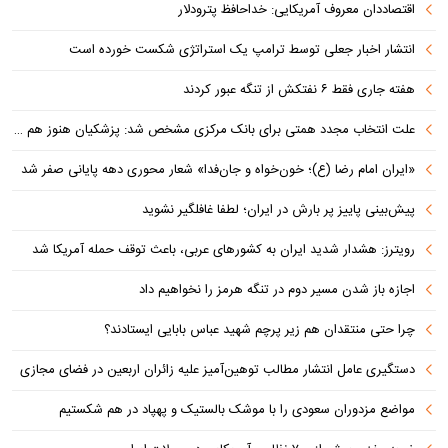
اقتصاددان معروف آمریکایی: خداحافظ پترودلار
انتشار اخبار جعلی توسط ترامپ یک استراتژی شکست خورده است
هفته جاری فقط ۶ نفتکش از تنگه عبور کردند
علت انتخاب مجدد همتی برای بانک مرکزی مشخص شد: پزشکیان هنوز هم متوجه نشده است چرا همتی استیضاح شد!
«ایران امام رضا (ع)؛ خون‌خواه و جان‌فدا» شعار محوری دهه پایانی صفر شد
پیش‌بینی پاییز پر بارش در ایران؛ لطفا غافلگیر نشوید
رویترز: هشدار شدید ایران به کشورهای عربی، باعث توقف حمله آمریکا شد
اجازه باز شدن مسیر دوم در تنگه هرمز را نخواهیم داد
چرا حتی منتقدان هم زیر پرچم شهید عباس بابایی ایستادند؟
دستگیری عامل انتشار مطالب توهین‌آمیز علیه زائران اربعین در فضای مجازی
مواضع مزدوران سعودی را با موشک بالستیک و پهپاد در هم شکستیم