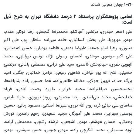
۲۰۲۴ جهان معرفی شدند.
اسامی پژوهشگران پراستناد ۲ درصد دانشگاه تهران به شرح ذیل
است:
علی اصغر حیدری، مرتضی آغباشلو، محمدرضا گنجعلی، رضا توکلی مقدم،
مهدی مهرپویا، علی بخش کسائیان، حامد میرزاده سلطان پور، علی اکبر
صبوری، زهرا امام جمعه، علیرضا بدیعی، فاطمه یزدیان، حسن اعتصامی،
علی اکبر موسوی موحدی، احسان رسولی نژاد، یونس نوراللهی، محمد
الهویی نظری، جهانبخش قاسمی، سید علی ترابی، مصطفی باغانی، مرتضی
حسینی، فتح اله پور فیاض، شاهین رفیعی، فرامرز خدائیان چگنی، امید
بزرگ حداد، فریبرز جولای، عطااله طالعی‌زاده، هما حسین زاده بندباف‌ها،
محمدحسین صراف‌زاده، محمد خزایی، داوود رحمت آبادی، فرزاد
خدابخشی، مجید بنی‌اسدی، رضا محمودی، پرویز نوروزی، جواد فیض،
ساسان علی نیائی فرد، روح الله نوری، علیرضا اصلانی، مسعود ربانی، حسین
یوسفی سهزابی، محمد علی آموزگار، مجید سعیدی، رحیم زاهدی، کورش
وحدتی، احسان هوشفر، مهدی اشجعی، فرشته رشچی، محمدعلی آزاده،
نوید مستوفی، محمد شکرچی زاده، مهدی جنوبی، حسن سرشتی، مهدی