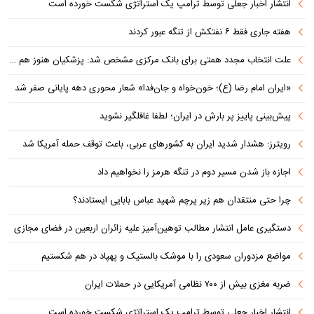
انتشار اخبار جعلی توسط ترامپ یک استراتژی شکست خورده است
هفته جاری فقط ۶ نفتکش از تنگه عبور کردند
علت انتخاب مجدد همتی برای بانک مرکزی مشخص شد: پزشکیان هنوز هم متوجه نشده است چرا همتی استیضاح شد!
«ایران امام رضا (ع)؛ خون‌خواه و جان‌فدا» شعار محوری دهه پایانی صفر شد
پیش‌بینی پاییز پر بارش در ایران؛ لطفا غافلگیر نشوید
رویترز: هشدار شدید ایران به کشورهای عربی، باعث توقف حمله آمریکا شد
اجازه باز شدن مسیر دوم در تنگه هرمز را نخواهیم داد
چرا حتی منتقدان هم زیر پرچم شهید عباس بابایی ایستادند؟
دستگیری عامل انتشار مطالب توهین‌آمیز علیه زائران اربعین در فضای مجازی
مواضع مزدوران سعودی را با موشک بالستیک و پهپاد در هم شکستیم
ضربه مغزی بیش از ۷۰۰ نظامی آمریکایی در حملات ایران
انتشار اخبار جعلی توسط ترامپ یک استراتژی شکست خورده است