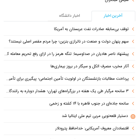
آخرین اخبار
اخبار دانشگاه
توقف بی‌سابقه صادرات نفت عربستان به آمریکا
سهم پنهان دولت و صنعت در ناترازی بنزین؛ چرا مردم مقصر اصلی نیستند؟
پیشنهاد ناصر هادیان در صداوسیما: تنگه هرمز را در ازای رفع تحریم معامله کنیم
آثار مخرب مصرف الکل و سیگار در بروز بیماری‌ها
پرداخت مطالبات بازنشستگان در اولویت تأمین اجتماعی؛ پیگیری برای تأمین منابع ادامه دارد
۳ سانحه مرگبار طی یک هفته در بزرگراه‌های تهران؛ هشدار دوباره به رانندگان و عابران
سانحه جاده‌ای در جنوب قاهره با ۱۴ کشته و زخمی
دستیار قلعه‌نویی مربی تیم ملی ایتالیا شد
اقتصاددان معروف آمریکایی: خداحافظ پترودلار