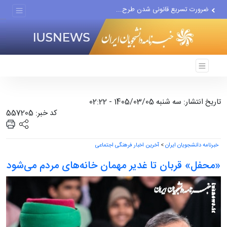
ضرورت تسریع قانونی شدن طرح...
نتایج نهایی آزمون دکتری سال...
پزشکیان درخشش تیم ملی...
تاریخ انتشار: سه شنبه 1405/03/05 - 02:22
کد خبر: 557205
خبرنامه دانشجویان ایران
>
آخرین اخبار فرهنگی اجتماعی
«محفل» قربان تا غدیر مهمان خانه‌های مردم می‌شود