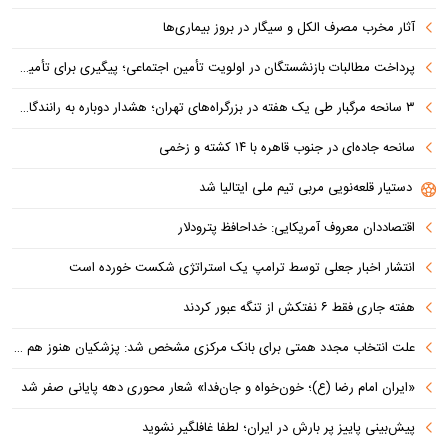
آثار مخرب مصرف الکل و سیگار در بروز بیماری‌ها
پرداخت مطالبات بازنشستگان در اولویت تأمین اجتماعی؛ پیگیری برای تأمین منابع ادامه دارد
۳ سانحه مرگبار طی یک هفته در بزرگراه‌های تهران؛ هشدار دوباره به رانندگان و عابران
سانحه جاده‌ای در جنوب قاهره با ۱۴ کشته و زخمی
دستیار قلعه‌نویی مربی تیم ملی ایتالیا شد
اقتصاددان معروف آمریکایی: خداحافظ پترودلار
انتشار اخبار جعلی توسط ترامپ یک استراتژی شکست خورده است
هفته جاری فقط ۶ نفتکش از تنگه عبور کردند
علت انتخاب مجدد همتی برای بانک مرکزی مشخص شد: پزشکیان هنوز هم متوجه نشده است چرا همتی استیضاح شد!
«ایران امام رضا (ع)؛ خون‌خواه و جان‌فدا» شعار محوری دهه پایانی صفر شد
پیش‌بینی پاییز پر بارش در ایران؛ لطفا غافلگیر نشوید