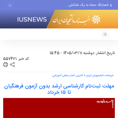
انصارالله حمله به یک نفتکش...
حادثه امنیتی دریایی در جنوب...
لفاظی جدید نتانیاهو علیه ایران
تاریخ انتشار: دوشنبه 1405/03/11 - 15:45
کد خبر: 557421
خبرنامه دانشجویان ایران
>
آخرین اخبار صنفی آموزشی
مهلت ثبت‌نام کارشناسی ارشد بدون آزمون فرهنگیان
تا ۱۵ خرداد