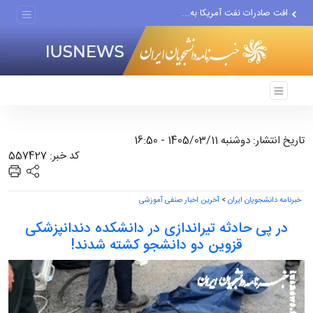
افت صادرات نفت آمریکا به...
انصارالله حمله به یک نفتکش...
حادثه امنیتی دریایی در جنوب...
تاریخ انتشار: دوشنبه 1405/03/11 - 16:50
کد خبر: 557427
خبرنامه دانشجویان ایران
>
آخرین اخبار صنفی آموزشی
در پی حادثه تیراندازی در دانشکده دندانپزشکی
قزوین دو دانشجو کشته شدند!