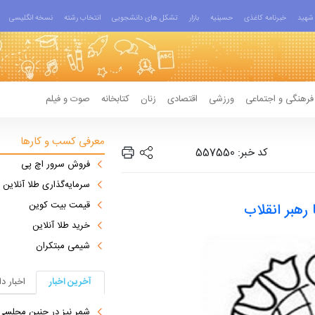
شهید
خبرنامه کاغذی
حسینیه
بازار
تشکل های دانشجویی
انتخاب رشته
نسخه انگلیسی
فرهنگی و اجتماعی
ورزشی
اقتصادی
زنان
کتابخانه
صوت و فیلم
معرفی کسب و کارها
کد خبر: 557550
فروش سرور اچ پی
سرمایه‌گذاری طلا آنلاین
قیمت بیت کوین
رهبر انقلاب
خرید طلا آنلاین
شیمی مبتکران
آخرین اخبار
اخبار د
شمر نیز در چنین مجلسی 