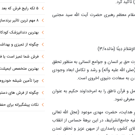
تأکید کرد.
۵ لکه رایج فرش که بعد از مهمانی ایجاد می شوند (+روش تمیز کردن)
 مقام معظم رهبری حضرت آیت الله سید مجتبی
۸ مهم ترین تاثیر برندسازی در موفقیت کسب‌وکارهای نوپا
بهترین دندانپزشک کودکان مشهد
چگونه از تمیزی و بهدا
 الإِسْلاَمَ دِینًا (مائده/3)
فرش شما تمیز است یا فق
رت حق بر انسان و جوامع انسانی به منظور تحقق
بهترین متخصص ایمپلنت دندان را با این ۷ 
ی الله علیه وآله) و رشد و تکامل ابعاد وجودی
یدن به سعادت دنیوی اخروی است.
چرا تأمین شیشه خودروهای وار
مل و قرآن ناطق را به امرخداوند حکیم به عنوان
چگونه از فرش های دستباف 
معرفی نمود.
نکات پیشگیرانه برای حف
نورِ هدایت، حضرت مهدی موعود (عجل الله تعالی
یه جامع‌الشرایط، در این برهۀ حساس از انقلاب
تلای کشور، پاسداری از میهن عزیز و تحقق تمدن