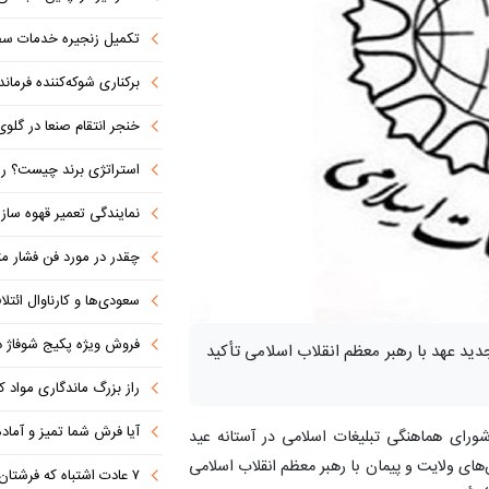
تکمیل زنجیره خدمات سفرپر
برکناری شوکه‌کننده فرمانده ل
خنجر انتقام صنعا در گلوی آل سعود 
استراتژی برند چیست؟ راهنمای تدوین اس
نمایندگی تعمیر قهوه ساز
چقدر در مورد فن فشار مثب
سعودی‌ها و کارناوال ائتلاف‌سازی؛ مکه
فروش ویژه پکیج شوفاژ دیواری ایر
دید عهد با رهبر معظم انقلاب اسلامی تأکید
راز بزرگ ماندگاری مواد 
آیا فرش شما تمیز و آماد
شورای هماهنگی تبلیغات اسلامی در آستانه عید
ن‌های ولایت و پیمان با رهبر معظم انقلاب اسلامی
۷ عادت اشتباه که فرشتان را کثیف می کند