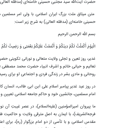
حضرت آیت‌الله سید مجتبی حسینی خامنه‌ای (مدظله العالی) 
متن میثاق ملت بزرگ ایران اسلامی با ولی امر مسلمین
حسینی خامنه‌ای (مدظله العالی) به شرح زیر است:
بسم الله الرحمن الرحیم
الْیَوْمَ أَکْمَلْتُ لَکُمْ دِینَکُمْ وَ أَتْمَمْتُ عَلَیْکُمْ نِعْمَتِی وَ رَضِیتُ لَکُمُ
غدیر، روز تعین و تجلی ولایت متعالی و نورانی تکوینی حض
تعالیم و حیانی خاتم و اشرف انبیاء حضرت محمد مصطفی (صل
روحانی و مادی بشر در زندگی فردی و اجتماعی او برای رس
در روز عید غدیر پیامبر اسلام علی ابن ابی طالب، انسان کا
امام مسلمین، جانشین خود و حاکم جامعه اسلامی تعیین و 
ما پیروان امیرالمؤمنین (علیه‌السلام)، در عصر غیبتِ آن 
فرجه‌الشریف)، با ایمان به اصل مترقی ولایت و حاکمیت فق
مقدس اسلامی و با تأسی از دو امام بزرگوار (ره)، برای اع