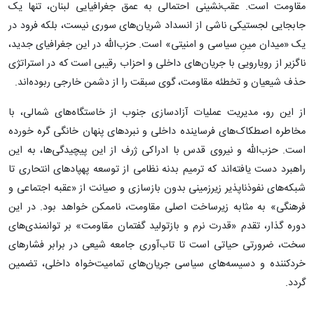
مقاومت است. عقب‌نشینی احتمالی به عمق جغرافیایی لبنان، تنها یک
جابجایی لجستیکی ناشی از انسداد شریان‌های سوری نیست، بلکه فرود در
یک «میدان مینِ سیاسی و امنیتی» است. حزب‌الله در این جغرافیای جدید،
ناگزیر از رویارویی با جریان‌های داخلی و احزاب رقیبی است که در استراتژی
حذف شیعیان و تخطئه مقاومت، گوی سبقت را از دشمن خارجی ربوده‌اند.
از این رو، مدیریت عملیات آزادسازی جنوب از خاستگاه‌های شمالی، با
مخاطره اصطکاک‌های فرساینده داخلی و نبردهای پنهان خانگی گره خورده
است. حزب‌الله و نیروی قدس با ادراکی ژرف از این پیچیدگی‌ها، به این
راهبرد دست یافته‌اند که ترمیم بدنه نظامی از توسعه پهپادهای انتحاری تا
شبکه‌های نفوذناپذیر زیرزمینی بدون بازسازی و صیانت از «عقبه اجتماعی و
فرهنگی» به مثابه زیرساخت اصلی مقاومت، ناممکن خواهد بود. در این
دوره گذار، تقدم «قدرت نرم و بازتولید گفتمان مقاومت» بر توانمندی‌های
سخت، ضرورتی حیاتی است تا تاب‌آوری جامعه شیعی در برابر فشارهای
خردکننده و دسیسه‌های سیاسی جریان‌های تمامیت‌خواه داخلی، تضمین
گردد.