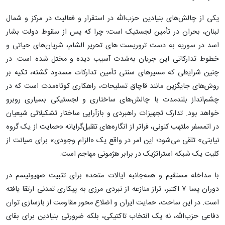
یکی از چالش‌های بنیادین حزب‌الله در استقرار و فعالیت در مرکز و شمال
لبنان، بحران در تأمین لجستیک است؛ چرا که پس از سقوط دولت بشار
اسد در سوریه به دست تروریست های تحریر الشام، شریان‌های حیاتی و
خطوط تدارکاتی این جریان به‌شدت آسیب دیده و مختل شده است. در
چنین شرایطی که مسیرهای سنتی تأمین تدارکات مسدود گشته، تکیه بر
روش‌های جایگزین مانند قاچاق تسلیحات، راهکاری کوتاه‌مدت است که در
چشم‌انداز بلندمدت با چالش‌های ساختاری و لجستیکی بسیاری روبرو
خواهد بود. تدارک تجهیزات راهبردی و بازآرایی ساختار تشکیلاتی شیعیان
در اتمسفر ملتهب کنونی، فراتر از انگاره‌های تقلیل‌گرایانه «حمایت از یک گروه
نیابتی» تلقی می‌شود؛ این امر در واقع یک «الزام وجودی» برای صیانت از
کلیت یک شبکه استراتژیک در برابر هژمونی مهاجم است.
با مداخله مستقیم و همه‌جانبه ایالات متحده برای تثبیت صهیونیسم در
دوران پسا ۷ اکتبر، تراز منازعه از نبردی مرزی به پیکاری تمدنی ارتقا یافته
است. در این ساحت، حمایت ایران و اضلاع محور مقاومت از بازسازی توان
دفاعی حزب‌الله، نه یک انتخاب تاکتیکی، بلکه ضرورتی بنیادین برای بقای