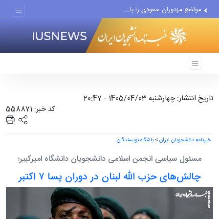
مواضع مزدوران سعودی را با...
ضربه مغزی بیش از ۷۰۰ نظامی...
تاریخ انتشار: چهارشنبه 1405/04/03 - 20:47
کد خبر: 558871
خبرنامه دانشجویان ایران
>
باشگاه نویسندگان
مسئول سیاسی انجمن اسلامی دانشجویان دانشگاه امیرکبیر؛
چالش‌های حزب الله لبنان در دوران پسا ۷ اکتبر