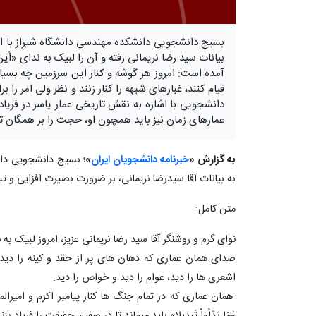
بسیج دانشجویی دانشکده مهندسی دانشگاه شیراز با انت
بیانات سید رضا نریمانی رفته و آن را لبیک به ندای «أی
آمده است: امروز هر گوشه و کنار این سرزمین چه بسی
قیام کنند، غبارهای شبهه را کنار زنند و نظر ولی امر ر
دانشجویی با اشاره به نقش تاریخی عمار یاسر در فری
عمارهای زمان نیز باید همچون او، حجت را بر همگان تم
به گزارش «
خبرنامه دانشجویان ایران
»؛
بسیج دانشجویی دانش
به بیانات آقا سیدرضا نریمانی، بر ضرورت بصیرت افزایی و تب
متن کامل:
نوای گرم و روشنگر آقا سید رضا نریمانی عزیز، امروز لبیک به 
صدای همان عماری که دهان های پر از حقد و کینه را دید، 
اشعری ها را دید، عوام را دید و خواص را دید.
همان عماری که در تمام جنگ ها کنار پیامبر اکرم و امیرالمومن
وَمَا بَدَّلُواْ تَبدِیلا» باید میماند تا در صفین حقیقت را فریاد