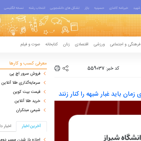
شهید
خبرنامه کاغذی
حسینیه
بازار
تشکل های دانشجویی
انتخاب رشته
نسخه انگلیسی
فرهنگی و اجتماعی
ورزشی
اقتصادی
زنان
کتابخانه
صوت و فیلم
معرفی کسب و کارها
کد خبر: 559037
فروش سرور اچ پی
سرمایه‌گذاری طلا آنلاین
قیمت بیت کوین
ان باید غبار شبهه را کنار زنند
خرید طلا آنلاین
شیمی مبتکران
آخرین اخبار
اخبار د
اجازه باز شدن مسیر دوم در