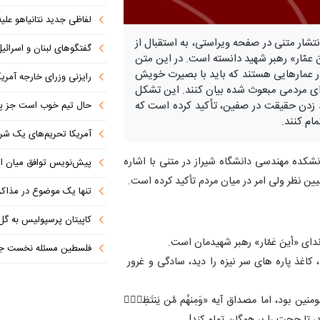
لفاظی جدید نتانیاهو علیه
شار متنی در صفحه ویراستی، به استقبال از
گفتگوهای لبنان و اسرائیل 
نَ عمّار» رهبر شهید دانسته است. در این متن
ار عمارهایی هستند که باید با بصیرت خویش
رایزنی وزرای خارجه آمریک
ا برای مردمی مبعوث شده بیان کنند. این تشکل
اد زدن حقیقت در صفین، تأکید کرده است که
حال تیم خوب است جز پن
ام کنند.
آمریکا تحریم‌های یک شرکت ه
کده مهندسی دانشگاه شیراز در متنی با اشاره
پیش‌نویس توافق میان ای
یین نظر ولی امر در میان مردم تأکید کرده است.
تنها یک موضوع در مذاکرات ا
کاپیتان پرسپولیس به گل
ندای «أینَ عَمّار» رهبر شهیدمان است.
فلسطین مسئله نخست جها
کاغذ پاره های سر نیزه را دید، سادگی و غرور
ین بود، اما مصداق آیه «وَمِنهُم مَّن یَنتَظِرُۖ
 بزند، تا حجت را بر همگان تمام کند!