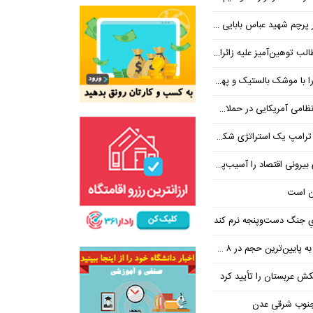
 شهید عباس بابایی ایستادند؟
یز علیه زائران اربعین در فضای مجازی
 بالستیک و پهپاد در هم شکستیم
 یک استراتژی شکست خورده است
 اقتصاد را آسیب‌پذیرتر می‌کند
ن است
یِ جنگ دست‌و‌پنجه نرم کند
ین‌ترین حجم در ۸ ماه اخیر
تکش عربستان را تأیید کرد
 جنوب شرقی عدن