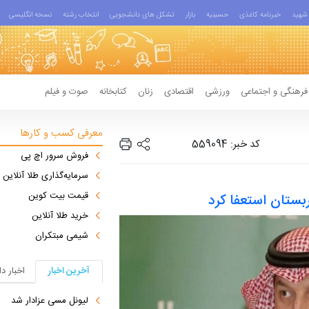
شهید
خبرنامه کاغذی
حسینیه
بازار
تشکل های دانشجویی
انتخاب رشته
نسخه انگلیسی
فرهنگی و اجتماعی
ورزشی
اقتصادی
زنان
کتابخانه
صوت و فیلم
معرفی کسب و کارها
کد خبر: 559094
فروش سرور اچ پی
سرمایه‌گذاری طلا آنلاین
قیمت بیت کوین
بستان استعفا کرد
خرید طلا آنلاین
شیمی مبتکران
آخرین اخبار
اخبار د
لیونل مسی عزادار شد