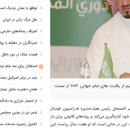
توافق با عمان نزدیک اس
علل مرگ زنان در ایران
اعتراف رسانه‌های خارجی به شکست ترام
خبرنگاران در مقابله با روای
قیمت ملک در دور باطل
استقلال برای سه جام نیاز
باید در برابر اسرائیل مت
رئیس فدراسیون فوتبال عربستان به دلیل حذف این تیم از رقابت های جام جهانی ۲۰۲۶ از سمت
همان ذهنیت عامل بمباران اتمی هیر
از احضار خرازی به دادگاه ویژه روحان
سر المسحل رئیس هیئت‌مدیره فدراسیون فوتبال
شمر نیز در چنین مجلسی 
اعلام کرد که از سمت خود کناره‌گیری می‌کند و روندهای قانونی برای باز
تکمیل زنجیره خدمات سفرپر
د؛ این در حالی است که او هفت سال ریاست این