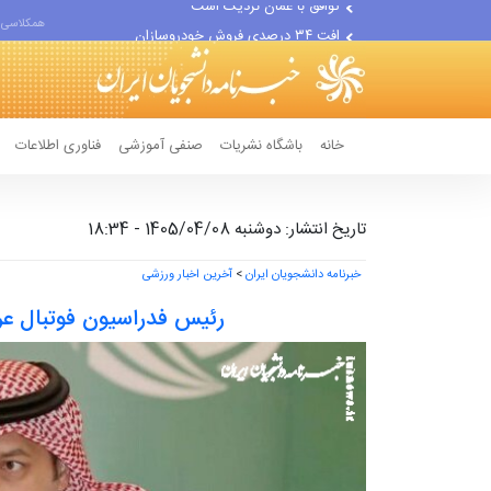
افت ۳۴ درصدی فروش خودروسازان
همکلاسی 
علل مرگ زنان در ایران
اعتراف رسانه‌های خارجی به...
خانه
باشگاه نشریات
صنفی آموزشی
فناوری اطلاعات
تاریخ انتشار: دوشنبه 1405/04/08 - 18:34
خبرنامه دانشجویان ایران
>
آخرین اخبار ورزشی
رئیس فدراسیون فوتبال عر