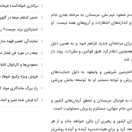
برکناری شوکه‌کننده فرمانده ل
ل عدم صعود تیم ملی عربستان به مرحله بعدی جام
خنجر انتقام صنعا در گلوی آل سعود 
 و اندازه‌های انتظارات و آرزوهای همه نیست. او
استراتژی برند چیست؟ راهنمای تدوین اس
نمایندگی تعمیر قهوه ساز
 برای مرحله‌ای جدید فراهم شود و به همین دلیل
همچنین اعلام کرد طبق قوانین و مقررات، روند باز
چقدر در مورد فن فشار مثب
د شد.
سعودی‌ها و کارناوال ائتلاف‌سازی؛ مکه
الحرمین شریفین و ولیعهد به دلیل حمایت‌های
فروش ویژه پکیج شوفاژ دیواری ایر
ر ورزش و توجه مستمر او به توسعه بخش ورزشی
راز بزرگ ماندگاری مواد 
آیا فرش شما تمیز و آماد
 به فوتبال عربستان و تحقق آرمان‌های کشور و
 بعدی جام جهانی، مستلزم پذیرش مسئولیت است.
ای کشور و رهبری آن باقی خواهد ماند و از هر
رد و برای هیئت‌مدیره آینده و آینده روشن‌تر