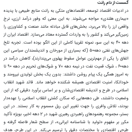
گسست از دام رانت
در ادبیات اقتصاد توسعه، اقتصادهای متکی به رانت منابع طبیعی با پدیده
«بیماری هلندی» مواجه می‌شوند. به این معنی که وفور درآمد ارزی، نرخ
واقعی ارز را بالا می‌برد، بخش‌های قابل مبادله مانند صنعت و کشاورزی را
زمین‌گیر می‌کند و کشور را به واردات گسترده معتاد می‌سازد. اقتصاد ایران از
دهه ۴۰ به این سو، نمونه تقریبا کاملی از این الگو بوده است. تجربه تلخ
جهش‌های نفتی دهه۵۰ (که بسیاری از مورخان و اندیشمندان سیاسی این
اتفاق را یکی از مهم‌ترین عوامل سقوط پهلوی می‌پندارند)، کاهش درآمد در
دهه۶۰ ، شوک قمیت نفت در نیمه دهه 70 و شوک‌های تحریم در دهه ۹۰ تا
به امروز همگی یک پیام روشن داشتند: بدون یک بخش تولیدی نیرومند و
خوداتکا، امنیت اقتصادی همیشه شکننده خواهد ماند. قائد شهید انقلاب
اسلامی در طرح و اندیشه اقتصادی‌شان و بر اساس برآورد دقیقی که از این
وضعیت داشتند، طی دهه‌هایی که سکان کشتی انقلاب اسلامی را عهده‌دار
بودند، تلاش وافری را جهت تغییر این ریل مسموم به کار بستند. در این
بستر، مجموعه رهنمودهای راهبردی رهبری شهید در 2 دهه اخیر، بویژه تأکید
مکرر بر مفهوم «تولید با شناسنامه ایرانی»، از سطح شعار فاصله گرفته و
طرحی اقتصادی با مختصات دقیق را ترسیم می‌کند. در این طرح، هدف