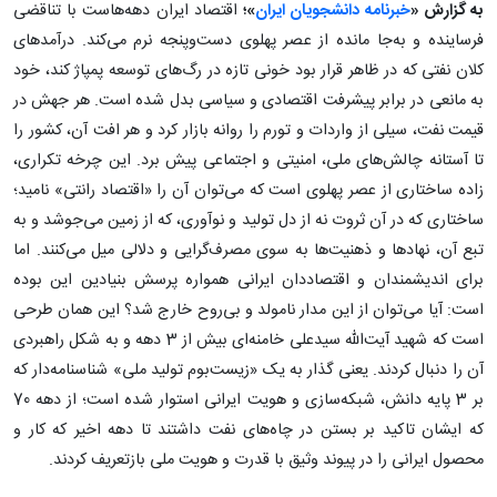
به گزارش «
خبرنامه دانشجویان ایران
»؛
اقتصاد ایران دهه‌هاست با تناقضی
فرساینده و به‌جا مانده از عصر پهلوی دست‌وپنجه نرم می‌کند. درآمدهای
کلان نفتی که در ظاهر قرار بود خونی تازه در رگ‌های توسعه پمپاژ کند، خود
به مانعی در برابر پیشرفت اقتصادی و سیاسی بدل شده‌ است. هر جهش در
قیمت نفت، سیلی از واردات و تورم را روانه بازار کرد و هر افت آن، کشور را
تا آستانه چالش‌های ملی، امنیتی و اجتماعی پیش ‌برد. این چرخه تکراری،
زاده ساختاری از عصر پهلوی است که می‌توان آن را «اقتصاد رانتی» نامید؛
ساختاری که در آن ثروت نه از دل تولید و نوآوری، که از زمین می‌جوشد و به
تبع آن، نهادها و ذهنیت‌ها به سوی مصرف‌گرایی و دلالی میل می‌کنند. اما
برای اندیشمندان و اقتصاددان ایرانی همواره پرسش بنیادین این بوده
است: آیا می‌توان از این مدار نامولد و بی‌روح خارج شد؟ این همان طرحی
است که شهید آیت‌الله سیدعلی خامنه‌ای بیش از 3 دهه و به شکل راهبردی
آن را دنبال کردند. یعنی گذار به یک «زیست‌بوم تولید ملی» شناسنامه‌دار که
بر 3 پایه دانش، شبکه‌سازی و هویت ایرانی استوار شده است؛ از دهه 70
که ایشان تاکید بر بستن در چاه‌های نفت داشتند تا دهه اخیر که کار و
محصول ایرانی را در پیوند وثیق با قدرت و هویت ملی بازتعریف کردند.