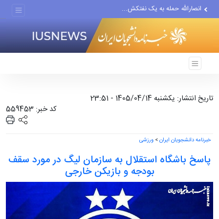
حادثه امنیتی دریایی در جنوب...
لفاظی جدید نتانیاهو علیه ایران
تاریخ انتشار: یکشنبه 1405/04/14 - 23:51
کد خبر: 559453
خبرنامه دانشجویان ایران
>
ورزشی
پاسخ باشگاه استقلال به سازمان لیگ در مورد سقف
بودجه و بازیکن خارجی