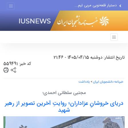
دستیار قلعه‌نویی مربی تیم...
اقتصاددان معروف آمریکایی:...
انتشار اخبار جعلی توسط...
تاریخ انتشار: دوشنبه 1405/04/15 - 21:46
کد خبر: 559491
خبرنامه دانشجویان ایران
>
یادداشت
مجتبی سلطانی احمدی؛
دریای خروشانِ عزاداران؛ روایتِ آخرین تصویر از رهبر
شهید