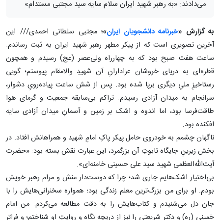
می‌دادند: «به رهبر شهید ایران سلام سایه سید مجتبی مستدام»
به گزارش «
خبرنامه دانشجویان ایران
»؛
مجتبی سلطانی احمدی/// این
آخرین تصویری است که از پیکر مطهر رهبر شهید ایران به ثبت رساندم.
ساعت هفت صبح بود که به چهارراه ولی‌عصر (عج) رسیدم و همچون
قطره‌ای به دریای خروشان عزادارانِ آن شهیدِ والامقام پیوستم؛ گویی
رستاخیزِ ملیِ دیگری برپا شده بود. پس از شش ساعت پیاده‌رویِ دشوار،
سرانجام به میدان آزادی رسیدم. تراکم بی‌سابقه جمعیت و گرمای هوا
طاقت‌فرسا بود، اما اندوه و اشک بر زمین و آسمانِ میدان آزادی سایه
افکنده بود.
ناگهان چشمم به خودروی حامل پیکر پاکِ امامِ شهید و همراهانش افتاد. در
بخش زیرینِ جایگاه تابوتِ آن بزرگمرد، این عبارت نقش بسته بود: «حضرت
آیت‌الله‌العظمی شهید سید علی حسینی خامنه‌ای».
بی‌اختیار اشک‌هایم جاری شد؛ چرا که دوست‌دار منش و مرام رهبر خویش
بودم. او برای من بزرگ‌ترین معلم زندگی بود؛ همواره سخنرانی‌هایش را با
جان دل می‌شنیدم و کتاب‌هایش را به دقت مطالعه می‌کردم. من امام
خمینی (ره) و دکتر شریعتی را نیز از دریچه نگاه و روایتِ او شناختم؛ و فراتر