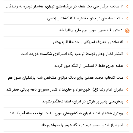
۳ سانحه مرگبار طی یک هفته در بزرگراه‌های تهران؛ هشدار دوباره به رانندگان و عابران
سانحه جاده‌ای در جنوب قاهره با ۱۴ کشته و زخمی
دستیار قلعه‌نویی مربی تیم ملی ایتالیا شد
اقتصاددان معروف آمریکایی: خداحافظ پترودلار
انتشار اخبار جعلی توسط ترامپ یک استراتژی شکست خورده است
هفته جاری فقط ۶ نفتکش از تنگه عبور کردند
علت انتخاب مجدد همتی برای بانک مرکزی مشخص شد: پزشکیان هنوز هم متوجه نشده است چرا همتی استیضاح شد!
«ایران امام رضا (ع)؛ خون‌خواه و جان‌فدا» شعار محوری دهه پایانی صفر شد
پیش‌بینی پاییز پر بارش در ایران؛ لطفا غافلگیر نشوید
رویترز: هشدار شدید ایران به کشورهای عربی، باعث توقف حمله آمریکا شد
اجازه باز شدن مسیر دوم در تنگه هرمز را نخواهیم داد