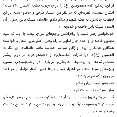
از آن، زندگی ائمه معصومین (ع) را در چارچوب نظریه “انسان ۲۵۰ ساله”
ایشان فهمیدم؛ نظریه‌ای که در نظر من، بسیار مترقی و جامع است. در آن
لحظات جانسوز، به معلم شهیدم سلام دادم: «السلام علیکَ یابنَ رسول الله،
السلام علیکَ یابن فاطمه و خدیجه...»
خونخواهیِ رهبر شهید با برافراشتن پرچم‌های سرخ، بیعت با آیت‌الله سید
مجتبی خامنه‌ای و اعلام جان‌فدایی در راه وطن، اصلی‌ترین شعار و خواست
همگانی عزاداران بود. واژگانِ سراسر حماسه مانند «انتقام»، «یا لثارات
الحسین (ع)»، «یا لثاراتِ الخامنه‌ای» و «خونخواهی» بر روی بیشتر
دست‌نوشته‌ها و پوسترها جلوه‌گری می‌کرد. در وجب‌به‌وجبِ مسیر،
پرچم‌های سرخِ انتقام در اهتزاز بود و بارها طنینِ شعارِ عزاداران در فضا
می‌پیچید که سر می‌دادند:
«به رهبر شهید ایران سلام
سایه سید مجتبی مستدام»
گمان می‌کنم امروز و طی سه روز آینده، با شکوهِ حضورِ مردم در شهرهای قم،
نجف، کربلا و مشهد، بزرگ‌ترین و بی‌نظیرترین تشییع پیکر در تاریخ بشریت
رقم خواهد خورد.