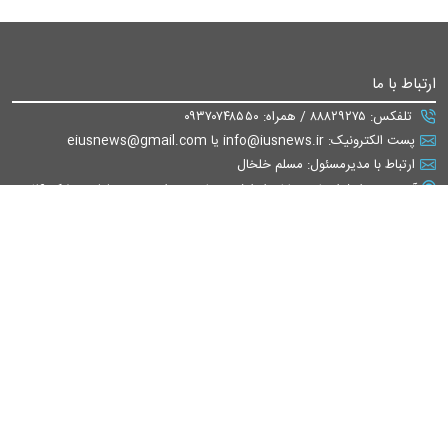
ارتباط با ما
تلفکس: ۸۸۸۲۹۲۷۵ / همراه: ۰۹۳۷۰۷۴۸۵۵۰
پست الکترونیک: info@iusnews.ir یا eiusnews@gmail.com
ارتباط با مدیرمسئول: مسلم خلخال
آدرس: تهران/ انتهای خیابان ایرانشهر - پایین تر از مسجد جلیلی - پلاک ۲۶ -
واحد ۲