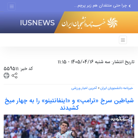
چرا حتی منتقدان هم زیر پرچم...
دستگیری عامل انتشار مطالب...
مواضع مزدوران سعودی را با...
ضربه مغزی بیش از ۷۰۰ نظامی...
تاریخ انتشار: سه شنبه 1405/04/16 - 11:15
کد خبر: 559511
خبرنامه دانشجویان ایران
>
آخرین اخبار ورزشی
شیاطین سرخ «ترامپ» و «اینفانتینو» را به چهار میخ
کشیدند