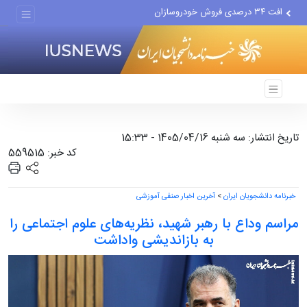
افت ۳۴ درصدی فروش خودروسازان
علل مرگ زنان در ایران
اعتراف رسانه‌های خارجی به...
تاریخ انتشار: سه شنبه 1405/04/16 - 15:33
کد خبر: 559515
خبرنامه دانشجویان ایران
>
آخرین اخبار صنفی آموزشی
مراسم وداع با رهبر شهید، نظریه‌های علوم اجتماعی را
به بازاندیشی واداشت