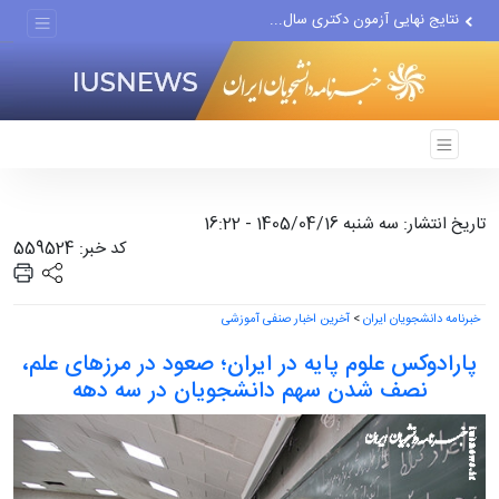
نتایج نهایی آزمون دکتری سال...
پزشکیان درخشش تیم ملی...
پوشش رسانه‌ای حج، عمره،...
تاریخ انتشار: سه شنبه 1405/04/16 - 16:22
کد خبر: 559524
خبرنامه دانشجویان ایران
>
آخرین اخبار صنفی آموزشی
پارادوکس علوم پایه در ایران؛ صعود در مرزهای علم،
نصف شدن سهم دانشجویان در سه دهه