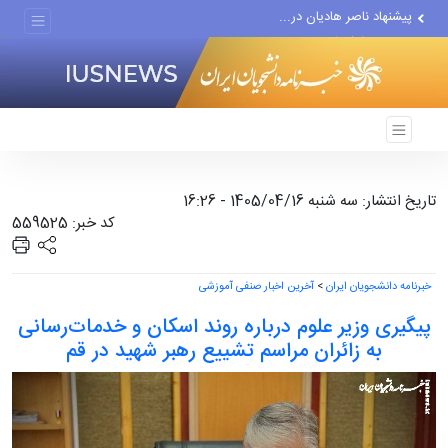
پیشنهاد ناصر هادیان در...
معامله با گرگِ آمریکایی،...
دستیار قلعه‌نویی مربی تیم...
اقتصاددان معروف آمریکایی:...
انتشار اخبار جعلی توسط...
تاریخ انتشار: سه شنبه 1405/04/16 - 16:26
کد خبر: 559525
خبرنامه دانشجویان ایران
>
آخرین اخبار صنفی آموزشی
پیگیری وزیر علوم درباره روند اسکان و خدمات‌رسانی
به زائران مراسم تشییع رهبر شهید در قم