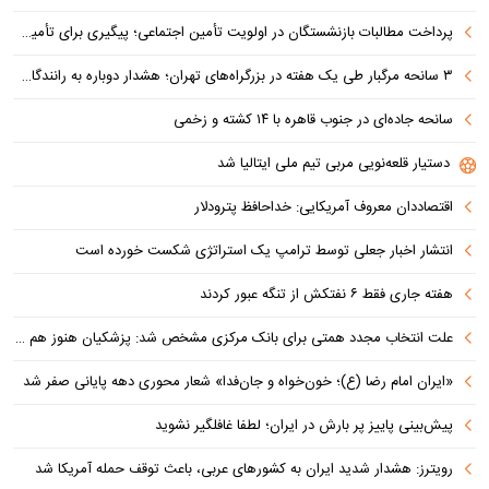
پرداخت مطالبات بازنشستگان در اولویت تأمین اجتماعی؛ پیگیری برای تأمین منابع ادامه دارد
۳ سانحه مرگبار طی یک هفته در بزرگراه‌های تهران؛ هشدار دوباره به رانندگان و عابران
سانحه جاده‌ای در جنوب قاهره با ۱۴ کشته و زخمی
دستیار قلعه‌نویی مربی تیم ملی ایتالیا شد
اقتصاددان معروف آمریکایی: خداحافظ پترودلار
انتشار اخبار جعلی توسط ترامپ یک استراتژی شکست خورده است
هفته جاری فقط ۶ نفتکش از تنگه عبور کردند
علت انتخاب مجدد همتی برای بانک مرکزی مشخص شد: پزشکیان هنوز هم متوجه نشده است چرا همتی استیضاح شد!
«ایران امام رضا (ع)؛ خون‌خواه و جان‌فدا» شعار محوری دهه پایانی صفر شد
پیش‌بینی پاییز پر بارش در ایران؛ لطفا غافلگیر نشوید
رویترز: هشدار شدید ایران به کشورهای عربی، باعث توقف حمله آمریکا شد