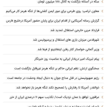
سکه در آستانه بازگشت به کانال ۱۸۸ میلیون تومان
معاون ترامپ: روی طرحی برای عبور ایمن کشتی‌ها از تنگه هرمز کار می‌کنیم
گزارش رسانه آمریکایی از اقدام ایران برای پایان حضور آمریکا درخلیج فارس
قرارداد مربی خارجی استقلال تمدید شد
شهرقدس میزبان بازی های استقلال و پرسپولیس شد
وزیر آلمانی خواستار کنار رفتن اینفانتینو از فیفا شد
پیام تبریک امیر دریادار ایرانی به مناسبت روز خبرنگار
سخنگوی ارتش: نظم ایرانی حاکم بر تنگه هرمز غیرقابل بازگشت است
رژیم صهیونیستی در قتل مداح جوان به دنبال ایجاد وحشت در جامعه است
ذوالقدر: آمریکا تا رفتارش را تصحیح نکند تنگه هرمز باز نخواهد شد
عراقچی: توافق با عمان نزدیک است/ تکذیب سهم ۱۱ درصدی ایران از خزر
شورای امنیت سه‌شنبه میزبان نشستی درباره کرانه باختری