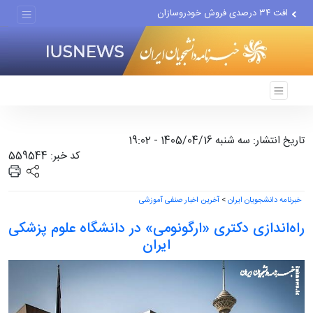
افت ۳۴ درصدی فروش خودروسازان
علل مرگ زنان در ایران
اعتراف رسانه‌های خارجی به...
تاریخ انتشار: سه شنبه 1405/04/16 - 19:02
کد خبر: 559544
خبرنامه دانشجویان ایران
>
آخرین اخبار صنفی آموزشی
راه‌اندازی دکتری «ارگونومی» در دانشگاه علوم پزشکی
ایران